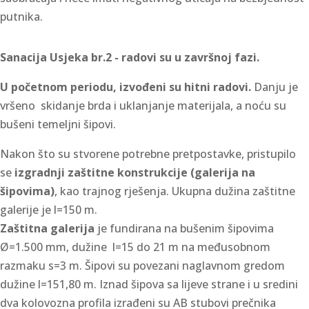
putnika.
Sanacija Usjeka br.2 - radovi su u završnoj fazi.
U početnom periodu, izvođeni su hitni radovi.
Danju je
vršeno skidanje brda i uklanjanje materijala, a noću su
bušeni temeljni šipovi.
Nakon što su stvorene potrebne pretpostavke, pristupilo
se
izgradnji zaštitne konstrukcije (galerija na
šipovima)
, kao trajnog rješenja. Ukupna dužina zaštitne
galerije je l=150 m.
Zaštitna galerija
je fundirana na bušenim šipovima
Ø=1.500 mm, dužine l=15 do 21 m na međusobnom
razmaku s=3 m. Šipovi su povezani naglavnom gredom
dužine l=151,80 m. Iznad šipova sa lijeve strane i u sredini
dva kolovozna profila izrađeni su AB stubovi prečnika