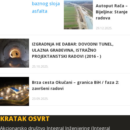
Autoput Rača –
Bijeljina: Stanje
radova
29.12.2025.
IZGRADNJA HE DABAR: DOVODNI TUNEL,
ULAZNA GRAĐEVINA, ISTRAŽNO
PROJEKTANSTSKI RADOVI (2016 - )
25.10.2025.
Brza cesta Okučani – granica BiH / faza 2:
završeni radovi
23.09.2025.
KRATAK OSVRT
Akcionarsko društvo Integral Inženjering (Integral