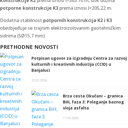
konstrukcije K2
prema iznosi l=363.70 m, dok dužina
potporne konstrukcije K3
prema iznosi l=205,22 m.
Dodatna stabilnost
potpornih konstrukcija K2 i K3
obezbjeđuje se trajnim elektroizolovanim geotehničkim
sidrima (5Ø15,7 mm)
PRETHODNE NOVOSTI
Potpisan ugovor za izgradnju Centra za razvoj
kulturnih i kreativnih industija (CCID) u
Banjaluci
22.07.2026.
Brza cesta Okučani – granica
BiH, faza 3: Polaganje baznog
sloja asfalta
17.04.2026.