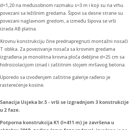
d=1,20 na međusobnom razmaku s=3 m i koji su na vrhu
povezani sa ležišnim gredama. Šipovi sa desne strane su
povezani naglavnom gredom, a između šipova se vrši
izrada AB platna.
Krovnu konstrukciju čine prednapregnuti montažni nosači
T oblika. Za povezivanje nosača sa krovnim gredama
izgrađena je monolitna krovna ploča debljine d=25 cm sa
hidroizolacijom iznad i zaštitnim slojem mršavog betona.
Uporedo sa izvođenjem zaštitne galerije rađeno je
rasterećenje kosine.
Sanacija Usjeka br.5 -
vrši se izgradnjom 3 konstrukcije
u 2 faze.
Potporna konstrukcija K1 (l=411 m) je završena u