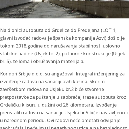
Na dionici autoputa od Grdelice do Predejana (LOT 1,
glavni izvođač radova je španska kompanija Azvi) došlo je
tokom 2018.godine do narušavanja stabilnosti uslovno
stabilne padine (Usjek br. 2), potporne konstrukcije (Usjek
br. 5), te loma i obrušavanja materijala.
Koridori Srbije d.o.o. su angažovali Integral inženjering za
izvođenje radova na sanaciji ovih kosina. Skorim
završetkom radova na Usjeku br.2 biće stvorene
pretpostavke za puštanje u saobraćaj trase autoputa kroz
Grdeličku klisuru u dužini od 26 kilometara. Izvođenje
preostalih radova na sanaciji Usjeka br.5 biće nastavljeno i
u narednom periodu. Ovi radovi neće ometati odvijanje
saobraćaja i neće imati negativnog uticaja na bezbjednost