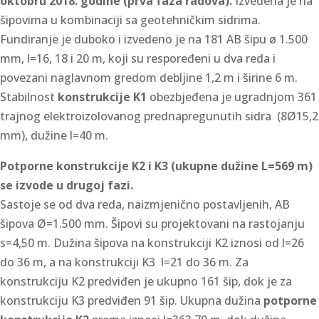
oktobru 2018. godine (prva faza radova).
Izvedena je na
šipovima u kombinaciji sa geotehničkim sidrima.
Fundiranje je duboko i izvedeno je na 181 AB šipu ø 1.500
mm, l=16, 18 i 20 m, koji su respoređeni u dva reda i
povezani naglavnom gredom debljine 1,2 m i širine 6 m.
Stabilnost
konstrukcije K1
obezbjeđena je ugradnjom 361
trajnog elektroizolovanog prednapregunutih sidra (8Ø15,2
mm), dužine l=40 m.
Potporne konstrukcije K2 i K3 (ukupne dužine L=569 m)
se izvode u drugoj fazi.
Sastoje se od dva reda, naizmjenično postavljenih, AB
šipova Ø=1.500 mm. Šipovi su projektovani na rastojanju
s=4,50 m. Dužina šipova na konstrukciji K2 iznosi od l=26
do 36 m, a na konstrukciji K3 l=21 do 36 m. Za
konstrukciju K2 predviđen je ukupno 161 šip, dok je za
konstrukciju K3 predviđen 91 šip. Ukupna dužina
potporne