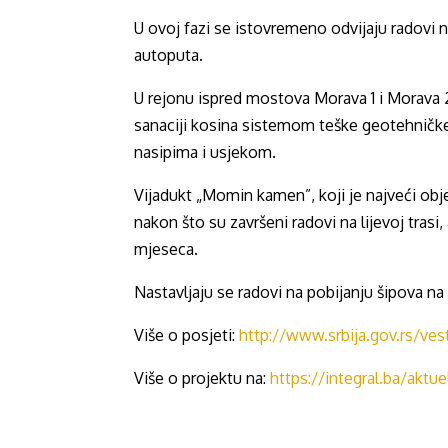
U ovoj fazi se istovremeno odvijaju radovi 
autoputa.
U rejonu ispred mostova Morava 1 i Morava 2
sanaciji kosina sistemom teške geotehničke s
nasipima i usjekom.
Vijadukt „Momin kamen”, koji je najveći objek
nakon što su završeni radovi na lijevoj trasi,
mjeseca.
Nastavljaju se radovi na pobijanju šipova na v
Više o posjeti:
http://www.srbija.gov.rs/ve
Više o projektu na:
https://integral.ba/aktue