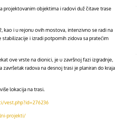
na projektovanim objektima i radovi duž čitave trase
, kao i u rejonu ovih mostova, intenzivno se radi na
tabilizacije i izradi potpornih zidova sa pratećim
at ove vrste na dionici, je u završnoj fazi izgradnje,
 a završetak radova na desnoj trasi je planiran do kraja
iše lokacija na trasi.
sti/vest.php?id=276236
lni-projekti/