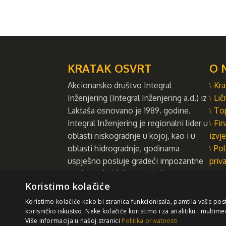
KRATAK OSVRT
O 
Akcionarsko društvo Integral
Kra
Inženjering (Integral Inženjering a.d.) iz
Lič
Laktaša osnovano je 1989. godine.
To
Integral Inženjering je regionalni lider u
Fin
oblasti niskogradnje u kojoj, kao i u
izvje
oblasti hidrogradnje, godinama
Pol
uspješno posluje gradeći impozantne
priv
strukture i objekte od vitalnog
Koristimo kolačiće
društvenog i ekonomskog značaja.
VIŠE
Koristimo kolačiće kako bi stranica funkcionisala, pamtila vaše pos
korisničko iskustvo. Neke kolačiće koristimo i za analitiku i multime
Više informacija u našoj stranici
Politika privatnosti
Sa