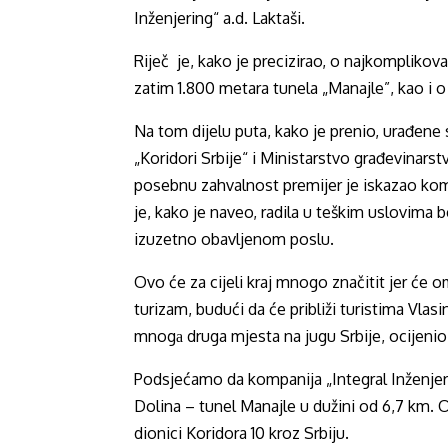
Inženjering“ a.d. Laktaši.
Riječ je, kako je precizirao, o najkomplikova
zatim 1.800 metara tunela „Manajle”, kao i o 
Na tom dijelu puta, kako je prenio, urađene s
„Koridori Srbije“ i Ministarstvo građevinarst
posebnu zahvalnost premijer je iskazao kompa
je, kako je naveo, radila u teškim uslovima 
izuzetno obavljenom poslu.
Ovo će za cijeli kraj mnogo značitit jer će o
turizam, budući da će približi turistima Vla
mnogа druga mjesta na jugu Srbije, ocijenio 
Podsjećamo da kompanija „Integral Inženjeri
Dolina – tunel Manajle u dužini od 6,7 km. 
dionici Koridora 10 kroz Srbiju.