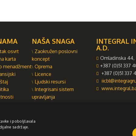
NAMA
NAŠA SNAGA
INTEGRAL I
A.D.
tak osvrt
Zaokružen poslovni
Omladinska 44, 
na karta
koncept
+387 (0)51 337 4
p menadžment
Oprema
+387 (0)51 337 4
ansijski
Licence
iicbl@integrag
štaj
Ljudski resursi
www.integral.b
itika
Integrisani sistem
atnosti
upravljanja
tavke i poboljšavala
dijalne sadržaje.
držaj ovog sajta služi za istovremeno informisanje poslovne, stručne i opšte javnos