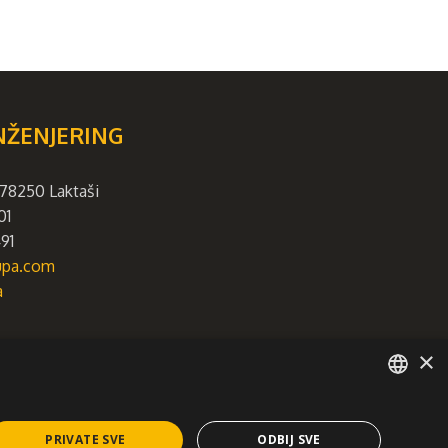
NŽENJERING
78250 Laktaši
01
91
rupa.com
a
×
SERBIAN
PRIVATE SVE
ODBIJ SVE
ti.