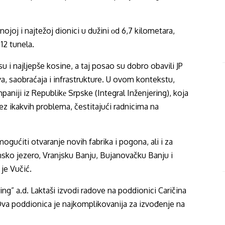
nojoj i najtežoj dionici u dužini оd 6,7 kilometara,
12 tunela.
u i najljepše kosine, a taj posao su dobro obavili JP
va, saobraćaja i infrastrukture. U ovom kontekstu,
niji iz Republikе Srpske (Integral Inženjering), koja
bez ikakvih problema, čestitajući radnicima na
mogućiti otvaranje novih fabrika i pogona, ali i za
sinsko jezero, Vranjsku Banju, Bujanovačku Banju i
je Vučić.
ng” a.d. Laktaši izvodi radove na poddionici Caričina
Ova poddionica je najkomplikovanija za izvođenje na