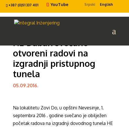
YouTube
Srpski
English
+387 (0)51 337 401
HE Dabar: svečano
otvoreni radovi na
izgradnji pristupnog
tunela
05.09.2016.
Na lokalitetu Zovi Do, u opštini Nevesinje, 1.
septembra 2016 . godine svečano je obilježen
početak radova na izgradnji dovodnog tunela HE