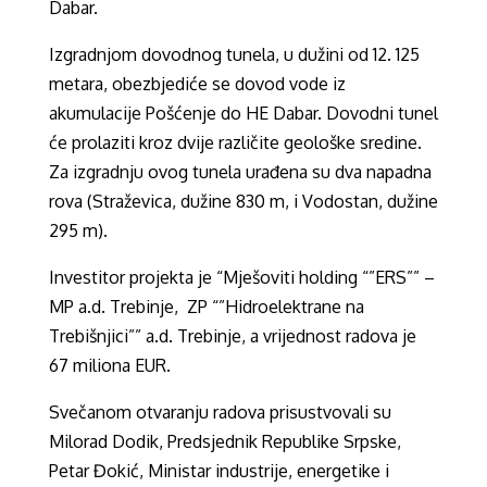
Dabar.
Izgradnjom dovodnog tunela, u dužini od 12. 125
metara, obezbjediće se dovod vode iz
akumulacije Pošćenje do HE Dabar. Dovodni tunel
će prolaziti kroz dvije različite geološke sredine.
Za izgradnju ovog tunela urađena su dva napadna
rova (Straževica, dužine 830 m, i Vodostan, dužine
295 m).
Investitor projekta je “Mješoviti holding “”ERS”” –
MP a.d. Trebinje, ZP “”Hidroelektrane na
Trebišnjici”” a.d. Trebinje, a vrijednost radova je
67 miliona EUR.
Svečanom otvaranju radova prisustvovali su
Milorad Dodik, Predsjednik Republike Srpske,
Petar Đokić, Ministar industrije, energetike i