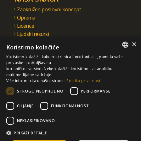
Zaokružen poslovni koncept
Oprema
Licence
Ljudski resursi
×
Integrisani sistem upravljanja
Koristimo kolačiće
INTEGRAL INŽENJERING A.D.
Koristimo kolačiće kako bi stranica funkcionisala, pamtila vaše
Omladinska 44, 78250 Laktaši
SERBIAN
postavke i poboljšavala
+387 (0)51 337 401
korisničko iskustvo. Neke kolačiće koristimo i za analitiku i
multimedijalne sadržaje.
/EN/
+387 (0)51 337 491
Više informacija u našoj stranici
Politika privatnosti
iicbl@integragrupa.com
STROGO NEOPHODNO
PERFORMANSE
www.integral.ba
CILJANJE
FUNKCIONALNOST
Sadržaj ovog sajta služi za istovremeno informisanje poslovne,
stručne i opšte javnosti.
Ne preuzimamo odgovornost za aktualnost, tačnost, potpunost i
NEKLASIFIKOVANO
kvalitetu predočenih informacija.
Prihvatate da dobrovoljno pristupate sajtu i da ste isključivo i
lično odgovorni za vaše izbore, akcije i rezultate – sada i u
PRIKAŽI DETALJE
budućnosti