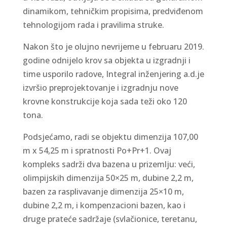
dinamikom, tehničkim propisima, predviđenom
tehnologijom rada i pravilima struke.
Nakon što je olujno nevrijeme u februaru 2019.
godine odnijelo krov sa objekta u izgradnji i
time usporilo radove, Integral inženjering a.d.je
izvršio preprojektovanje i izgradnju nove
krovne konstrukcije koja sada teži oko 120
tona.
Podsjećamo, radi se objektu dimenzija 107,00
m x 54,25 m i spratnosti Po+Pr+1. Ovaj
kompleks sadrži dva bazena u prizemlju: veći,
olimpijskih dimenzija 50×25 m, dubine 2,2 m,
bazen za rasplivavanje dimenzija 25×10 m,
dubine 2,2 m, i kompenzacioni bazen, kao i
druge prateće sadržaje (svlačionice, teretanu,