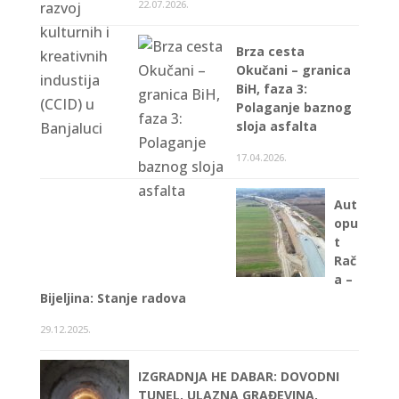
22.07.2026.
Brza cesta
Okučani – granica
BiH, faza 3:
Polaganje baznog
sloja asfalta
17.04.2026.
Aut
opu
t
Rač
a –
Bijeljina: Stanje radova
29.12.2025.
IZGRADNJA HE DABAR: DOVODNI
TUNEL, ULAZNA GRAĐEVINA,