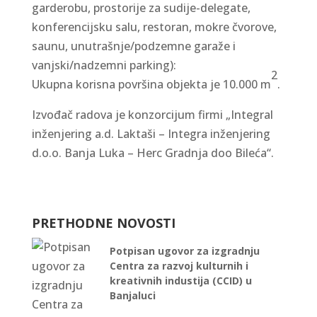
garderobu, prostorije za sudije-delegate,
konferencijsku salu, restoran, mokre čvorove,
saunu, unutrašnje/podzemne garaže i
vanjski/nadzemni parking):
2
Ukupna korisna površina objekta je 10.000 m
.
Izvođač radova je konzorcijum firmi „Integral
inženjering a.d. Laktaši – Integra inženjering
d.o.o. Banja Luka – Herc Gradnja doo Bileća“.
PRETHODNE NOVOSTI
Potpisan ugovor za izgradnju
Centra za razvoj kulturnih i
kreativnih industija (CCID) u
Banjaluci