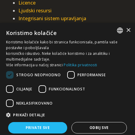
Licence
Ljudski resursi
Integrisani sistem upravljanja
×
INTEGRAL INŽENJERING A.D.
Koristimo kolačiće
Omladinska 44, 78250 Laktaši
Koristimo kolačiće kako bi stranica funkcionisala, pamtila vaše
SERBIAN
+387 (0)51 337 401
postavke i poboljšavala
korisničko iskustvo. Neke kolačiće koristimo i za analitiku i
+387 (0)51 337 491
multimedijalne sadržaje.
/EN/
iicbl@integragrupa.com
Više informacija u našoj stranici
Politika privatnosti
www.integral.ba
STROGO NEOPHODNO
PERFORMANSE
CILJANJE
FUNKCIONALNOST
Sadržaj ovog sajta služi za istovremeno informisanje
poslovne, stručne i opšte javnosti.
Ne preuzimamo odgovornost za aktualnost, tačnost,
NEKLASIFIKOVANO
potpunost i kvalitetu predočenih informacija.
Prihvatate da dobrovoljno pristupate sajtu i da ste isključivo i
lično odgovorni za vaše izbore, akcije i rezultate – sada i u
PRIKAŽI DETALJE
budućnosti
PRIVATE SVE
ODBIJ SVE
©
2026. Integral Inženjering. Sva prava zadržana.