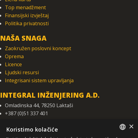
Top menadžment
Finansijski izvještaj
Politika privatnosti
NAŠA SNAGA
Zaokružen poslovni koncept
Oprema
Licence
Ljudski resursi
Integrisani sistem upravljanja
INTEGRAL INŽENJERING A.D.
Omladinska 44, 78250 Laktaši
+387 (0)51 337 401
+387 (0)51 337 491
×
Koristimo kolačiće
iicbl@integragrupa.com
www.integral.ba