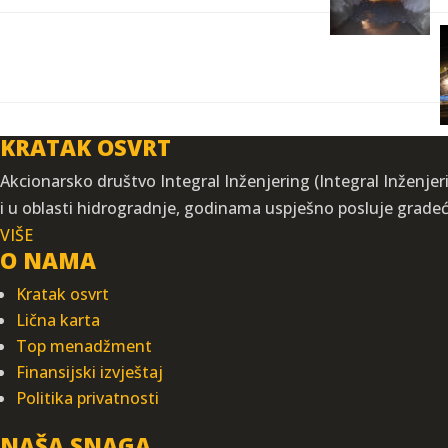
KRATAK OSVRT
Akcionarsko društvo Integral Inženjering (Integral Inženjeri
i u oblasti hidrogradnje, godinama uspješno posluje grade
VIŠE
O NAMA
Kratak osvrt
Lična karta
Top menadžment
Finansijski izvještaj
Politika privatnosti
NAŠA SNAGA