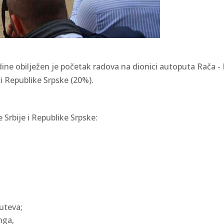
 obilježen je početak radova na dionici autoputa Rača - Bi
 i Republike Srpske (20%).
 Srbije i Republike Srpske:
uteva;
inga,