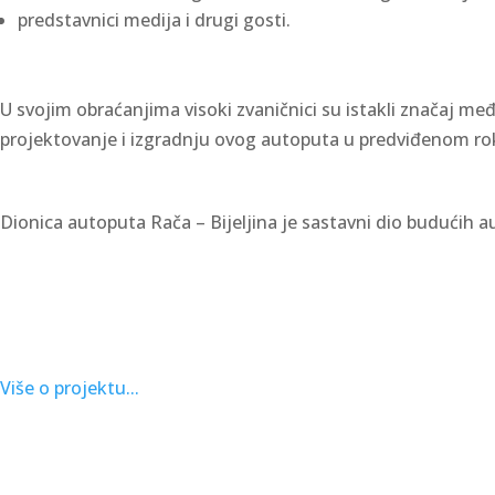
predstavnici medija i drugi gosti.
U svojim obraćanjima visoki zvaničnici su istakli značaj m
projektovanje i izgradnju ovog autoputa u predviđenom ro
Dionica autoputa Rača – Bijeljina je sastavni dio budućih a
Više o projektu...