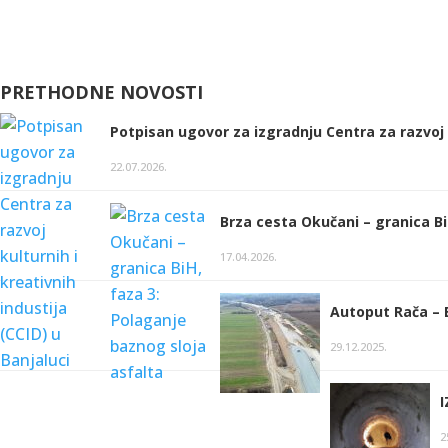
PRETHODNE NOVOSTI
Potpisan ugovor za izgradnju Centra za razvoj k
22.07.2026.
Brza cesta Okučani – granica Bi
17.04.2026.
Autoput Rača – B
29.12.2025.
2