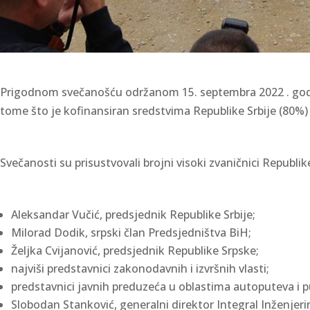
Prigodnom svečanošću održanom 15. septembra 2022 . godine
tome što je kofinansiran sredstvima Republike Srbije (80%)
Svečanosti su prisustvovali brojni visoki zvaničnici Republike
Aleksandar Vučić, predsjednik Republike Srbije;
Milorad Dodik, srpski član Predsjedništva BiH;
Željka Cvijanović, predsjednik Republike Srpske;
najviši predstavnici zakonodavnih i izvršnih vlasti;
predstavnici javnih preduzeća u oblastima autoputeva i p
Slobodan Stanković, generalni direktor Integral Inženjer