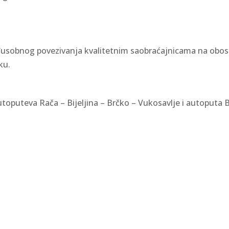
eđusobnog povezivanja kvalitetnim saobraćajnicama na obost
ku.
utoputeva Rača – Bijeljina – Brčko – Vukosavlje i autoputa 