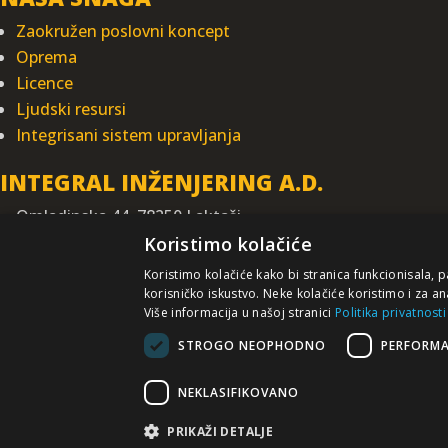
Zaokružen poslovni koncept
Oprema
Licence
Ljudski resursi
Integrisani sistem upravljanja
INTEGRAL INŽENJERING A.D.
Omladinska 44, 78250 Laktaši
+387 (0)51 337 401
Koristimo kolačiće
+387 (0)51 337 491
Koristimo kolačiće kako bi stranica funkcionisala, 
iicbl@integragrupa.com
korisničko iskustvo. Neke kolačiće koristimo i za an
Više informacija u našoj stranici
Politika privatnosti
www.integral.ba
STROGO NEOPHODNO
PERFORM
Sadr
Ne preuzi
Prihvatate da dobrovoljno p
NEKLASIFIKOVANO
PRIKAŽI DETALJE