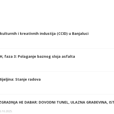
ulturnih i kreativnih industija (CCID) u Banjaluci
H, faza 3: Polaganje baznog sloja asfalta
ijeljina: Stanje radova
IZGRADNJA HE DABAR: DOVODNI TUNEL, ULAZNA GRAĐEVINA, IST
5.10.2025.