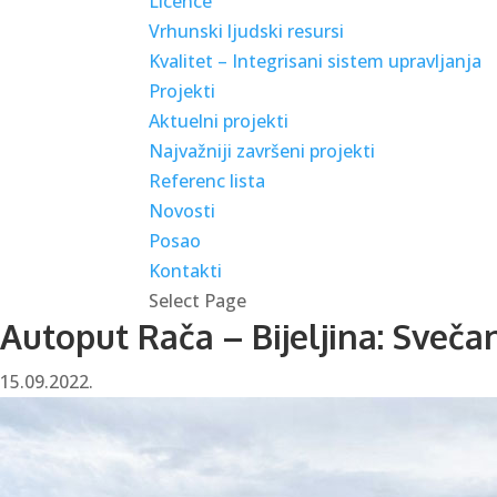
Licence
Vrhunski ljudski resursi
Kvalitet – Integrisani sistem upravljanja
Projekti
Aktuelni projekti
Najvažniji završeni projekti
Referenc lista
Novosti
Posao
Kontakti
Select Page
Autoput Rača – Bijeljina: Sveča
15.09.2022.