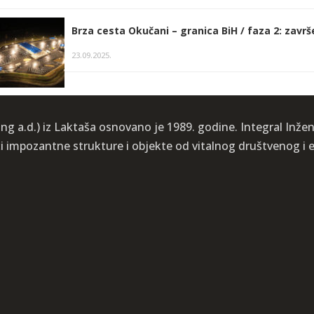
Brza cesta Okučani – granica BiH / faza 2: završ
23.09.2025.
ng a.d.) iz Laktaša osnovano je 1989. godine. Integral Inženj
ći impozantne strukture i objekte od vitalnog društvenog 