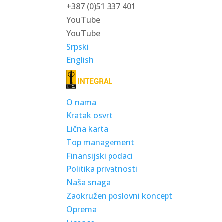
+387 (0)51 337 401
YouTube
YouTube
Srpski
English
O nama
Kratak osvrt
Lična karta
Top management
Finansijski podaci
Politika privatnosti
Naša snaga
Zaokružen poslovni koncept
Oprema