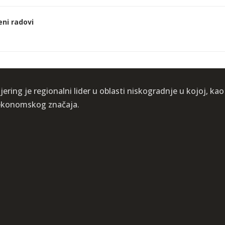
eni radovi
ering je regionalni lider u oblasti niskogradnje u kojoj, kao
i ekonomskog značaja.