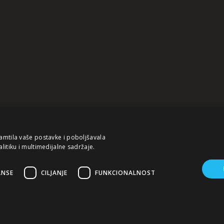
pamtila vaše postavke i poboljšavala
alitiku i multimedijalne sadržaje.
ANSE
CILJANJE
FUNKCIONALNOST
žaj ovog sajta služi za istovremeno informisanje poslovne, stručne i opšte javn
mamo odgovornost za aktualnost, tačnost, potpunost i kvalitetu predočenih in
ristupate sajtu i da ste isključivo i lično odgovorni za vaše izbore, akcije i rez
©
2026. Integral Inženjering. Sva prava zadržana.