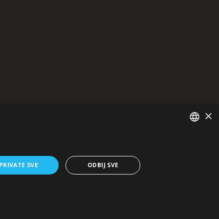
×
SERBIAN
/EN/
PRIVATE SVE
ODBIJ SVE
osti.
formacija.
ultate – sada i u budućnosti