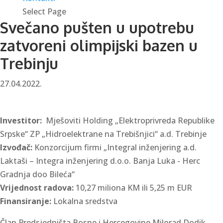
Select Page
Svečano pušten u upotrebu
zatvoreni olimpijski bazen u
Trebinju
27.04.2022.
Investitor:
Mješoviti Holding „Elektroprivreda Republike
Srpske“ ZP „Hidroelektrane na Trebišnjici“ a.d. Trebinje
Izvođač:
Konzorcijum firmi „Integral inženjering a.d.
Laktaši – Integra inženjering d.o.o. Banja Luka - Herc
Gradnja doo Bileća“
Vrijednost radova:
10,27 miliona KM ili 5,25 m EUR
Finansiranje:
Lokalna sredstva
Član Predsjedništa Bosne i Hercegovine Milorad Dodik,