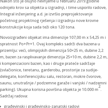
Nakon što je olujno nevrijeme u februaru 2019.godine
odnijelo krov sa objekta u izgradnji, i time usporilo radove,
Integral inženjering a.d. je izvršio preprojektovanje
početnog projektnog rješenja i izgradnju nove krovne
konstrukcije koja sada teži oko 120 tona.
Novoizgrađeni objekat ima dimenzije 107,00 m x 54,25 m i
spratnost Po+Pr+1. Ovaj kompleks sadrži dva bazena u
prizemlju: veći, olimpijskih dimenzija 50×25 m, dubine 2,2
m, bazen za rasplivavanje dimenzija 25×10 m, dubine 2,2 m,
i kompenzacioni bazen, kao i druge prateće sadržaje
(svlačionice, teretanu, garderobu, prostorije za sudije-
delegate, konferencijsku salu, restoran, mokre čvorove,
saunu, unutrašnje / podzemne garaže i vanjski / nadzemni
2
parking). Ukupna korisna površina objekta je 10.000 m
.
Sadržaj radova:
građevinski i građevinsko-zanatski radovi