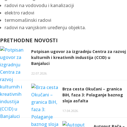
radovi na vodovodu i kanalizaciji
elektro radovi
termomašinski radovi
radovi na vanjskom uređenju objekta.
PRETHODNE NOVOSTI
Potpisan ugovor za izgradnju Centra za razvoj
kulturnih i kreativnih industija (CCID) u
Banjaluci
22.07.2026.
Brza cesta Okučani – granica
BiH, faza 3: Polaganje baznog
sloja asfalta
17.04.2026.
Autoput Rača –