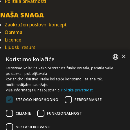
Politika privatnosti
NAŠA SNAGA
Zaokružen poslovni koncept
Oprema
Licence
Ljudski resursi
×
Integrisani sistem upravljanja
Koristimo kolačiće
INTEGRAL INŽENJERING A.D.
Koristimo kolačiće kako bi stranica funkcionisala, pamtila vaše
SERBIAN
postavke i poboljšavala
Omladinska 44, 78250 Laktaši
korisničko iskustvo. Neke kolačiće koristimo i za analitiku i
multimedijalne sadržaje.
+387 (0)51 337 401
/EN/
Više informacija u našoj stranici
Politika privatnosti
+387 (0)51 337 491
STROGO NEOPHODNO
PERFORMANSE
iicbl@integragrupa.com
www.integral.ba
CILJANJE
FUNKCIONALNOST
Sadržaj ovog sajta služi za istovremeno informisanje poslovne, stručne i
opšte javnosti.
NEKLASIFIKOVANO
Ne preuzimamo odgovornost za aktualnost, tačnost, potpunost i kvalitetu