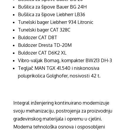
Bušilica za šipove Bauer BG 24H
Bušilica za šipove Liebherr LB36
Tunelski bager Liebherr 934 Litronic
Tunelski bager CAT 328C
Buldozer CAT D8T
Buldozer Dresta TD-20M
Buldozer CAT D6K2 XL
Vibro-valjak Bomag, kompakter BW213 DH-3
Tegljač MAN TGX 41.540 i niskonosiva
poluprikolica Golghofer, nosivosti 42 t.
Integral inženjering kontinuirano modernizuje
svoju mehanizaciju, postrojenja za proizvodnju
građevinskog materijala i opremu u cjelini.
Moderna tehnološka osnova i osposobljeni