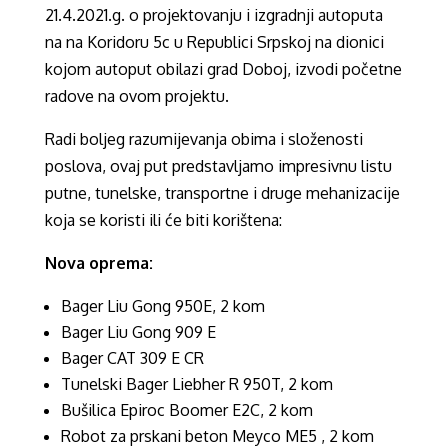
21.4.2021.g. o projektovanju i izgradnji autoputa
na na Koridoru 5c u Republici Srpskoj na dionici
kojom autoput obilazi grad Doboj, izvodi početne
radove na ovom projektu.
Radi boljeg razumijevanja obima i složenosti
poslova, ovaj put predstavljamo impresivnu listu
putne, tunelske, transportne i druge mehanizacije
koja se koristi ili će biti korištena:
Nova oprema:
Bager Liu Gong 950E, 2 kom
Bager Liu Gong 909 E
Bager CAT 309 E CR
Tunelski Bager Liebher R 950T, 2 kom
Bušilica Epiroc Boomer E2C, 2 kom
Robot za prskani beton Meyco ME5 , 2 kom