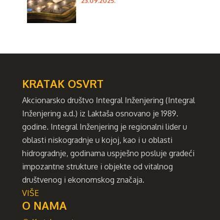
23.09.2025.
KRATAK OSVRT
Akcionarsko društvo Integral Inženjering (Integral
Inženjering a.d.) iz Laktaša osnovano je 1989.
godine. Integral Inženjering je regionalni lider u
oblasti niskogradnje u kojoj, kao i u oblasti
hidrogradnje, godinama uspješno posluje gradeći
impozantne strukture i objekte od vitalnog
društvenog i ekonomskog značaja.
VIŠE
O NAMA