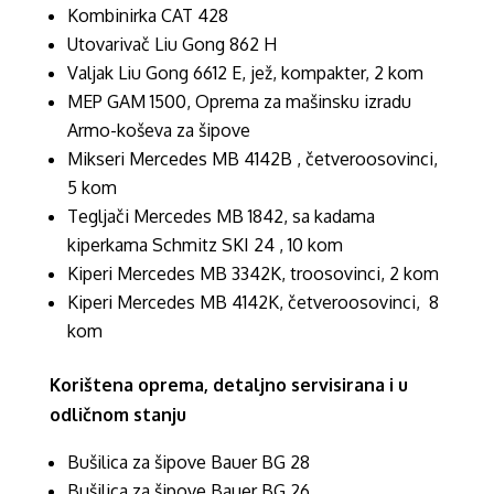
Kombinirka CAT 428
Utovarivač Liu Gong 862 H
Valjak Liu Gong 6612 E, jež, kompakter, 2 kom
MEP GAM 1500, Oprema za mašinsku izradu
Armo-koševa za šipove
Mikseri Mercedes MB 4142B , četveroosovinci,
5 kom
Tegljači Mercedes MB 1842, sa kadama
kiperkama Schmitz SKI 24 , 10 kom
Kiperi Mercedes MB 3342K, troosovinci, 2 kom
Kiperi Mercedes MB 4142K, četveroosovinci, 8
kom
Korištena oprema, detaljno servisirana i u
odličnom stanju
Bušilica za šipove Bauer BG 28
Bušilica za šipove Bauer BG 26