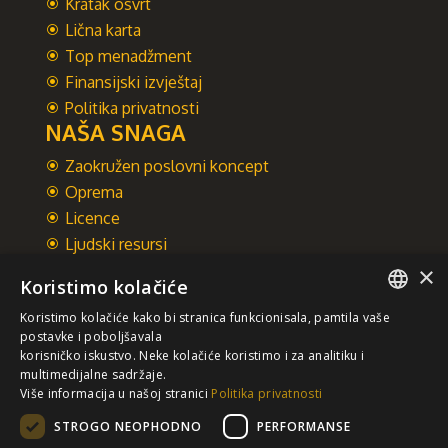
Kratak osvrt
Lična karta
Top menadžment
Finansijski izvještaj
Politika privatnosti
NAŠA SNAGA
Zaokružen poslovni koncept
Oprema
Licence
Ljudski resursi
Integrisani sistem upravljanja
×
Koristimo kolačiće
INTEGRAL INŽENJERING A.D.
Koristimo kolačiće kako bi stranica funkcionisala, pamtila vaše
Omladinska 44, 78250 Laktaši
SERBIAN
postavke i poboljšavala
+387 (0)51 337 401
korisničko iskustvo. Neke kolačiće koristimo i za analitiku i
multimedijalne sadržaje.
/EN/
+387 (0)51 337 491
Više informacija u našoj stranici
Politika privatnosti
iicbl@integragrupa.com
STROGO NEOPHODNO
PERFORMANSE
www.integral.ba