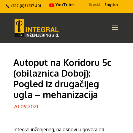
YouTube
Srpski
English
+387 (0)51 337 401
Autoput na Koridoru 5c
(obilaznica Doboj):
Pogled iz drugačijeg
ugla – mehanizacija
20.09.2021.
Integral inženjering, na osnovu ugovora od