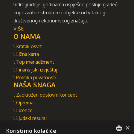
hidrogradnje, godinama uspješno posluje gradeći
impozantne strukture i objekte od vitalnog
društvenog i ekonomskog značaja.
VIŠE
O NAMA
Kratak osvrt
Lična karta
Top menadžment
Finansijski izvještaj
Politika privatnosti
NAŠA SNAGA
Zaokružen poslovni koncept
Oprema
Licence
Ljudski resursi
×
Integrisani sistem upravljanja
Koristimo kolačiće
INTEGRAL INŽENJERING A.D.