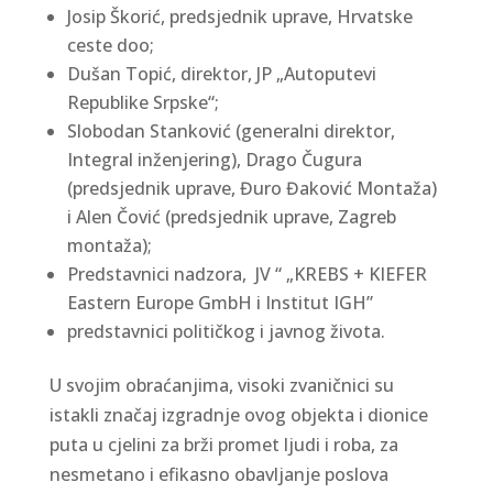
Josip Škorić, predsjednik uprave, Hrvatske
ceste doo;
Dušan Topić, direktor, JP „Autoputevi
Republike Srpske“;
Slobodan Stanković (generalni direktor,
Integral inženjering), Drago Čugura
(predsjednik uprave, Đuro Đaković Montaža)
i Alen Čović (predsjednik uprave, Zagreb
montaža);
P
redstavnici
nadzora, JV “ „KREBS + KIEFER
Eastern Europe GmbH i Institut IGH”
predstavnici političkog i javnog života.
U svojim obraćanjima, visoki zvaničnici su
istakli značaj izgradnje ovog objekta i dionice
puta u cjelini za brži promet ljudi i roba, za
nesmetano i efikasno obavljanje poslova