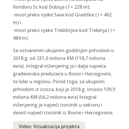
Koridoru 5c kod Doboja ( l = 228 m);
-most preko rijeke Save kod Gradiške ( l = 462
m) i
-most preko rijeke Trebišnjice kod Trebinja ( l =
484 m)
Sa ostvarenim ukupnim godišnjim prihodom u
2018.g. od 231,3 miliona KM (118,7 miliona
evra), Integral inženjering je i dalje najveća
građevinsko preduzeće u Bosni i Hercegovini,
te lider u regionu. Pored toga, sa ukupnim
prihodom iz izvoza, koji je 2018.g. iznosio 109,9
miliona KM (56,2 miliona evra) Integral
inženjering je najveći izvoznik u sektoru i
deseti najveći izvoznik iz Bosne i Hercegovine.
Video: Vizualizacija projekta