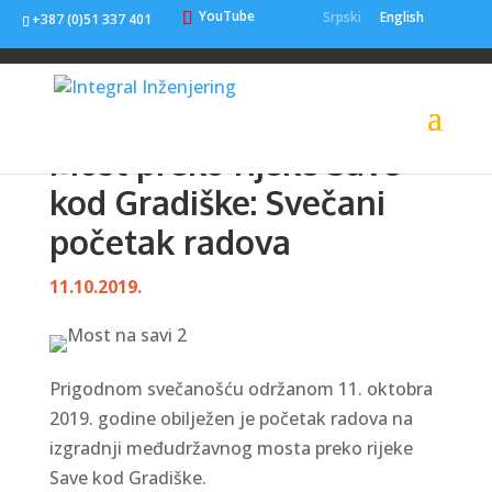
YouTube
Srpski
English
+387 (0)51 337 401
Most preko rijeke Save
kod Gradiške: Svečani
početak radova
11.10.2019.
Prigodnom svečanošću održanom 11. oktobra
2019. godine obilježen je početak radova na
izgradnji međudržavnog mosta preko rijeke
Save kod Gradiške.