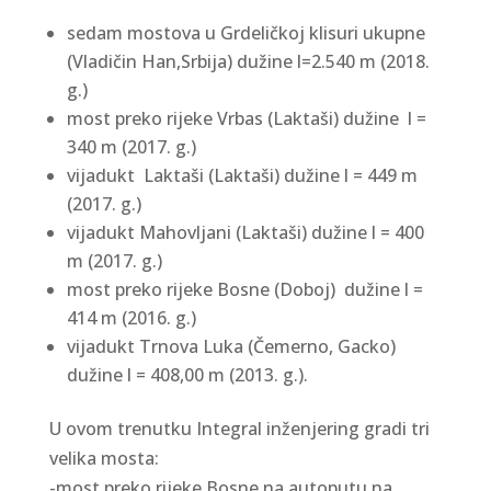
sedam mostova u Grdeličkoj klisuri ukupne
(Vladičin Han,Srbija) dužine l=2.540 m (2018.
g.)
most preko rijeke Vrbas (Laktaši) dužine l =
340 m (2017. g.)
vijadukt Laktaši (Laktaši) dužine l = 449 m
(2017. g.)
vijadukt Mahovljani (Laktaši) dužine l = 400
m (2017. g.)
most preko rijeke Bosne (Doboj) dužine l =
414 m (2016. g.)
vijadukt Trnova Luka (Čemerno, Gacko)
dužine l = 408,00 m (2013. g.).
U ovom trenutku Integral inženjering gradi tri
velika mosta:
-most preko rijeke Bosne na autoputu na