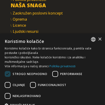
NAŠA SNAGA
Zaokružen poslovni koncept
Oprema
Licence
Ljudski resursi
Integrisani sistem upravljanja
×
Koristimo kolačiće
INTEGRAL INŽENJERING A.D.
Koristimo kolačiće kako bi stranica funkcionisala, pamtila vaše
Omladinska 44, 78250 Laktaši
SERBIAN
postavke i poboljšavala
+387 (0)51 337 401
korisničko iskustvo. Neke kolačiće koristimo i za analitiku i
multimedijalne sadržaje.
/EN/
+387 (0)51 337 491
Više informacija u našoj stranici
Politika privatnosti
iicbl@integragrupa.com
STROGO NEOPHODNO
PERFORMANSE
www.integral.ba
CILJANJE
FUNKCIONALNOST
Sadržaj ovog sajta služi za istovremeno informisanje
poslovne, stručne i opšte javnosti.
Ne preuzimamo odgovornost za aktualnost, tačnost,
NEKLASIFIKOVANO
potpunost i kvalitetu predočenih informacija.
Prihvatate da dobrovoljno pristupate sajtu i da ste isključivo i
lično odgovorni za vaše izbore, akcije i rezultate – sada i u