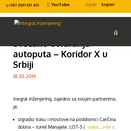
YouTube
Srpski
English
+387 (0)51 337 401
Svečano otvaranje
autoputa – Koridor X u
Srbiji
18.05.2019.
Inegral inženjering, zajedno sa svojim partnerima,
je:
izgradio trasu i mostove na poddionici Caričina
dolina – tunel Manajele, LOT-5 (
video
,
više o