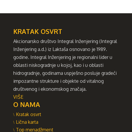
KRATAK OSVRT
Akcionarsko društvo Integral Inženjering (Integral
Inženjering a.d.) iz Laktaša osnovano je 1989.
godine. Integral Inženjering je regionalni lider u
oblasti niskogradnje u kojoj, kao i u oblasti
hidrogradnje, godinama uspješno posluje gradeći
impozantne strukture i objekte od vitalnog
društvenog i ekonomskog značaja.
VIŠE
O NAMA
Kratak osvrt
Lična karta
Top menadžment