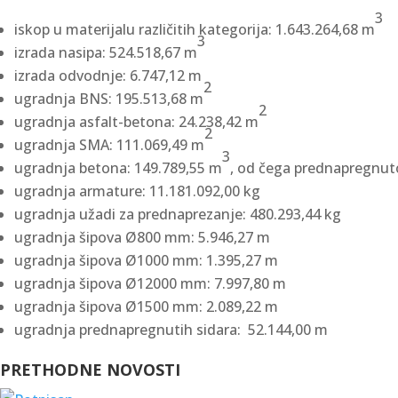
3
iskop u materijalu različitih kategorija: 1.643.264,68 m
3
izrada nasipa: 524.518,67 m
izrada odvodnje: 6.747,12 m
2
ugradnja BNS: 195.513,68 m
2
ugradnja asfalt-betona: 24.238,42 m
2
ugradnja SMA: 111.069,49 m
3
ugradnja betona: 149.789,55 m
, od čega prednapregnut
ugradnja armature: 11.181.092,00 kg
ugradnja užadi za prednaprezanje: 480.293,44 kg
ugradnja šipova Ø800 mm: 5.946,27 m
ugradnja šipova Ø1000 mm: 1.395,27 m
ugradnja šipova Ø12000 mm: 7.997,80 m
ugradnja šipova Ø1500 mm: 2.089,22 m
ugradnja prednapregnutih sidara: 52.144,00 m
PRETHODNE NOVOSTI