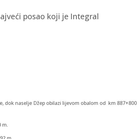
jveći posao koji je Integral
ve, dok naselje Džep obilazi lijevom obalom od km 887+800
0 m.
692 m.