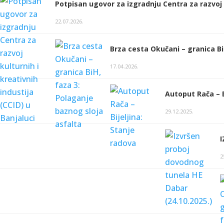
Potpisan ugovor za izgradnju Centra za razvoj k
22.07.2026.
Brza cesta Okučani – granica Bi
17.04.2026.
Autoput Rača – B
29.12.2025.
2