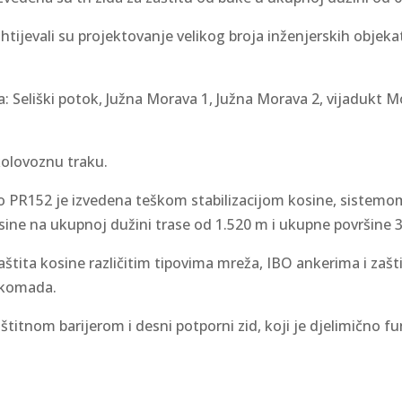
htijevali su projektovanje velikog broja inženjerskih objeka
 Seliški potok, Južna Morava 1, Južna Morava 2, vijadukt M
kolovoznu traku.
do PR152 je izvedena teškom stabilizacijom kosine, sistemom
sine na ukupnoj dužini trase od 1.520 m i ukupne površine 
zaštita kosine različitim tipovima mreža, IBO ankerima i za
0 komada.
aštitnom barijerom i desni potporni zid, koji je djelimično