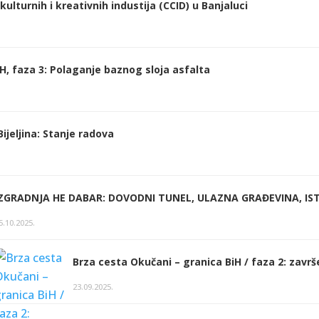
ulturnih i kreativnih industija (CCID) u Banjaluci
H, faza 3: Polaganje baznog sloja asfalta
ijeljina: Stanje radova
IZGRADNJA HE DABAR: DOVODNI TUNEL, ULAZNA GRAĐEVINA, IST
5.10.2025.
Brza cesta Okučani – granica BiH / faza 2: završ
23.09.2025.