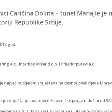
i Caričina Dolina – tunel Manajle je na
oriji Republike Srbije.
013 god.
ng a.d., Interkop Mišar d.o.o. i Prijedorputevi a.d.
je najvećim dijelom smještena na desnoj obali rijeke Mora
je izmještanje postojeće željezničke pruge u dužini od 98
izvedena su tri zida za zaštitu od buke u ukupnoj dužini od 