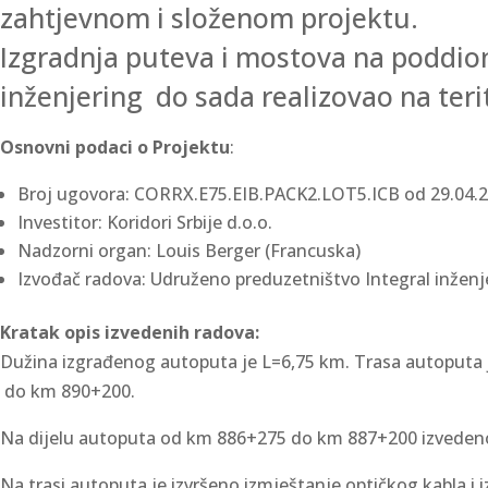
zahtjevnom i složenom projektu.
Izgradnja puteva i mostova na poddionic
inženjering do sada realizovao na terit
Osnovni podaci o Projektu
:
Broj ugovora: CORRX.E75.EIB.PACK2.LOT5.ICB od 29.04.2
Investitor: Koridori Srbije d.o.o.
Nadzorni organ: Louis Berger (Francuska)
Izvođač radova: Udruženo preduzetništvo Integral inženjeri
Kratak opis izvedenih radova:
Dužina izgrađenog autoputa je L=6,75 km. Trasa autoputa 
do km 890+200.
Na dijelu autoputa od km 886+275 do km 887+200 izvedeno 
Na trasi autoputa je izvršeno izmještanje optičkog kabla i 