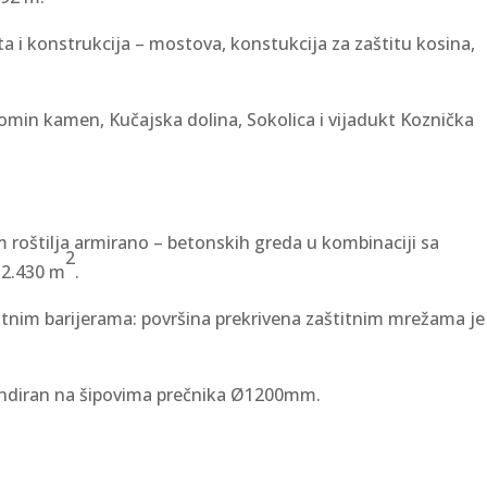
ta i konstrukcija – mostova, konstukcija za zaštitu kosina,
omin kamen, Kučajska dolina, Sokolica i vijadukt Koznička
 roštilja armirano – betonskih greda u kombinaciji sa
2
32.430 m
.
štitnim barijerama: površina prekrivena zaštitnim mrežama je
 fundiran na šipovima prečnika Ø1200mm.