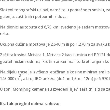
Složeni topografski uslovi, naročito u poprečnom smislu, za
galerija, zaštitnih i potpornih zidova.
Na dionici autoputa od 6,75 km izvedeno je sedam mostova:
reka.
Ukupna dužina mostova je 2.540 m ili po 1.270 m za svaku 
Zaštita kosina Mrtvica 1, Mrtvica 2 kao i kosina od PR121 
geotehničkim sidrima, krutim ankerima i torkretiranjem ko
Na dijelu trase je izvršeno etažiranje kosine miniranjem i 
2
145.000 m
, a broj IBO ankera (dužine 1,5m - 12m) je 6.97
U zoni Mominog kamena su izvedeni lijevi zaštitni zid sa z
Kratak pregled obima radova: