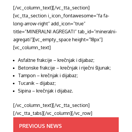
[/vc_column_text][/vc_tta_section]
[vc_tta_section i_icon_fontawesome=”fa fa-
long-arrow-right” add_icon=”true”
title=”MINERALNI AGREGATI” tab_id=”mineralni-
agregati”][vc_empty_space height=”18px”]
[vc_column_text]
Asfaltne frakcije – krečnjak i dijabaz;
Betonske frakcije – krečnjak i riječni šljunak;
Tampon – krečnjak i dijabaz;
Tucanik – dijabaz;
Sipina – krečnjak i dijabaz.
[/vc_column_text][/vc_tta_section]
[/vc_tta_tabs][/vc_column][/vc_row]
PREVIOUS NEWS