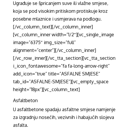
Ugrađuje se špricanjem suve ili vlažne smjese,
koja se pod visokim pritiskom protiskuje kroz
posebne mlaznice i usmjerava na podlogu.
[/vc_column_text][/vc_column_inner]
[vc_column_inner width=”1/2″][vc_single_image
image=”6375″ img_size=”full”
alignment=”center”][/vc_column_inner]
[/vc_row_inner][/vc_tta_section][vc_tta_section
i_icon_fontawesome=”fa fa-long-arrow-right”
add_icon=”true” title=”ASFALNE SMJESE”
tab_id=”ASFALNE-SMJESE”][vc_empty_space
height=”18px”][vc_column_text]
Asfaltbeton
U asfaltbetone spadaju asfaltne smjese namjenje
za izgradnju nosećih, vezivnih i habajućih slojeva
asfalta.