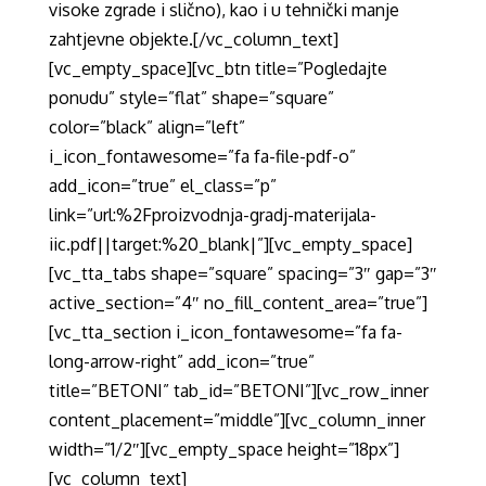
visoke zgrade i slično), kao i u tehnički manje
zahtjevne objekte.[/vc_column_text]
[vc_empty_space][vc_btn title=”Pogledajte
ponudu” style=”flat” shape=”square”
color=”black” align=”left”
i_icon_fontawesome=”fa fa-file-pdf-o”
add_icon=”true” el_class=”p”
link=”url:%2Fproizvodnja-gradj-materijala-
iic.pdf||target:%20_blank|”][vc_empty_space]
[vc_tta_tabs shape=”square” spacing=”3″ gap=”3″
active_section=”4″ no_fill_content_area=”true”]
[vc_tta_section i_icon_fontawesome=”fa fa-
long-arrow-right” add_icon=”true”
title=”BETONI” tab_id=”BETONI”][vc_row_inner
content_placement=”middle”][vc_column_inner
width=”1/2″][vc_empty_space height=”18px”]
[vc_column_text]