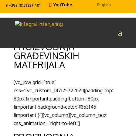
YouTube
English
+387 (0)51 337 401
PROIZVODNJA
GRAĐEVINSKIH
MATERIJALA
[vc_row grid=”true”
css=”.vc_custom_1471257221551{padding-top:
80px !important;padding-bottom: 80px
!important;background-color: #363f45
!important;}”][vc_column][vc_column_text
css_animation=”right-to-left”]