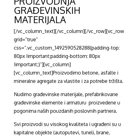
PROIZVODNJA
GRAĐEVINSKIH
MATERIJALA
[/vc_column_text][/vc_column][/vc_row][vc_row
grid=”true”
css=”.vc_custom_1492590528288{padding-top:
80px !important;padding-bottom: 80px
!important;}”][vc_column]
[vc_column_text]Proizvodimo betone, asfalte i
mineralne agregate za vlastite i za potrebe tržišta.
Nudimo građevinske materijale, prefabrikovane
građevinske elemente i armaturu proizvedene u
pogonima naših pouzdanih poslovnih partnera.
Svi proizvodi su visokog kvaliteta i ugrađeni su u
kapitalne objekte (autoputevi, tuneli, brane,