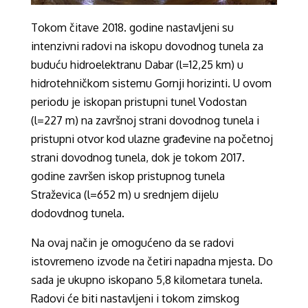
Tokom čitave 2018. godine nastavljeni su
intenzivni radovi na iskopu dovodnog tunela za
buduću hidroelektranu Dabar (l=12,25 km) u
hidrotehničkom sistemu Gornji horizinti. U ovom
periodu je iskopan pristupni tunel Vodostan
(l=227 m) na završnoj strani dovodnog tunela i
pristupni otvor kod ulazne građevine na početnoj
strani dovodnog tunela, dok je tokom 2017.
godine završen iskop pristupnog tunela
Straževica (l=652 m) u srednjem dijelu
dodovdnog tunela.
Na ovaj način je omogućeno da se radovi
istovremeno izvode na četiri napadna mjesta. Do
sada je ukupno iskopano 5,8 kilometara tunela.
Radovi će biti nastavljeni i tokom zimskog