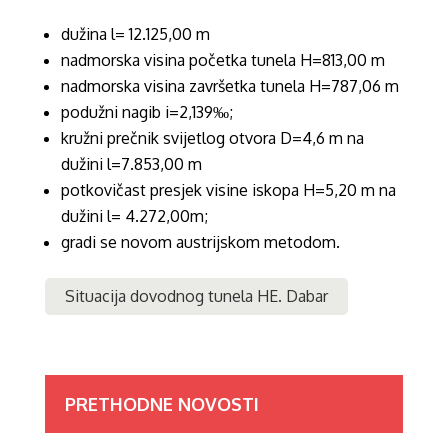
dužina l= 12.125,00 m
nadmorska visina početka tunela H=813,00 m
nadmorska visina završetka tunela H=787,06 m
podužni nagib i=2,139‰;
kružni prečnik svijetlog otvora D=4,6 m na
dužini l=7.853,00 m
potkovičast presjek visine iskopa H=5,20 m na
dužini l= 4.272,00m;
gradi se novom austrijskom metodom.
Situacija dovodnog tunela HE. Dabar
PRETHODNE NOVOSTI