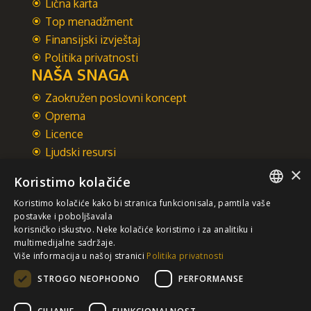
Lična karta
Top menadžment
Finansijski izvještaj
Politika privatnosti
NAŠA SNAGA
Zaokružen poslovni koncept
Oprema
Licence
Ljudski resursi
Integrisani sistem upravljanja
×
Koristimo kolačiće
INTEGRAL INŽENJERING A.D.
Koristimo kolačiće kako bi stranica funkcionisala, pamtila vaše
Omladinska 44, 78250 Laktaši
SERBIAN
postavke i poboljšavala
+387 (0)51 337 401
korisničko iskustvo. Neke kolačiće koristimo i za analitiku i
multimedijalne sadržaje.
/EN/
+387 (0)51 337 491
Više informacija u našoj stranici
Politika privatnosti
iicbl@integragrupa.com
STROGO NEOPHODNO
PERFORMANSE
www.integral.ba