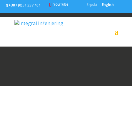
YouTube
Srpski
English
+387 (0)51 337 401
VRHUNSKI
LJUDSKI RESURSI