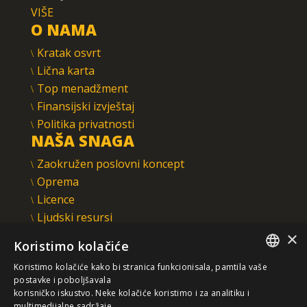
VIŠE
O NAMA
Kratak osvrt
Lična karta
Top menadžment
Finansijski izvještaj
Politika privatnosti
NAŠA SNAGA
Zaokružen poslovni koncept
Oprema
Licence
Ljudski resursi
Integrisani sistem upravljanja
×
Koristimo kolačiće
INTEGRAL INŽENJERING A.D.
Koristimo kolačiće kako bi stranica funkcionisala, pamtila vaše
Omladinska 44, 78250 Laktaši
SERBIAN
postavke i poboljšavala
+387 (0)51 337 401
korisničko iskustvo. Neke kolačiće koristimo i za analitiku i
multimedijalne sadržaje.
/EN/