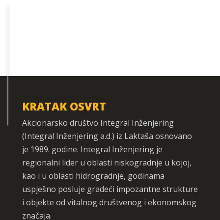
KRATAK OSVRT
Akcionarsko društvo Integral Inženjering
(Integral Inženjering a.d.) iz Laktaša osnovano
je 1989. godine. Integral Inženjering je
regionalni lider u oblasti niskogradnje u kojoj,
kao i u oblasti hidrogradnje, godinama
uspješno posluje gradeći impozantne strukture
i objekte od vitalnog društvenog i ekonomskog
značaja.