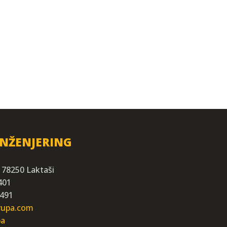
INŽENJERING
 78250 Laktaši
401
 491
grupa.com
ba