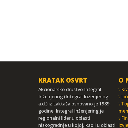
KRATAK OSVRT
O 
Akcionarsko društvo Integral
Kra
Inženjering (Integral Inženjering
Lič
a.d.) iz Laktaša osnovano je 1989.
To
godine. Integral Inženjering je
men
regionalni lider u oblasti
Fin
niskogradnje u kojoj, kao i u oblasti
izvj