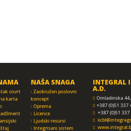
NAMA
NAŠA SNAGA
INTEGRAL 
A.D.
tak osvrt
Zaokružen poslovni
Omladinska 44,
na karta
koncept
+387 (0)51 337 
p
Oprema
+387 (0)51 337
adžment
Licence
iicbl@integra
ansijski
Ljudski resursi
www.integral.
eštaj
Integrisani sistem