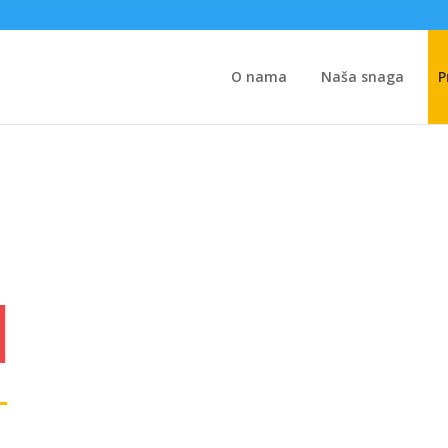
O nama
Naša snaga
P