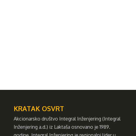
Maja Praštalo,
Mitar Vuković
Damjan Kralj
KRATAK OSVRT
Akcionarsko društvo Integral Inženjering (Integral
Inženjering a.d.) iz Laktaša osnovano je 1989.
godine. Integral Inženjering je regionalni lider u