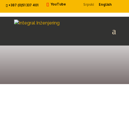
YouTube
Srpski
English
+387 (0)51 337 401
TOP
MENADŽMENT…
…SA VIZIJOM I ZNAČAJNIM
MEĐUNARODNIM ISKUSTVOM ČINE:
Maja Praštalo