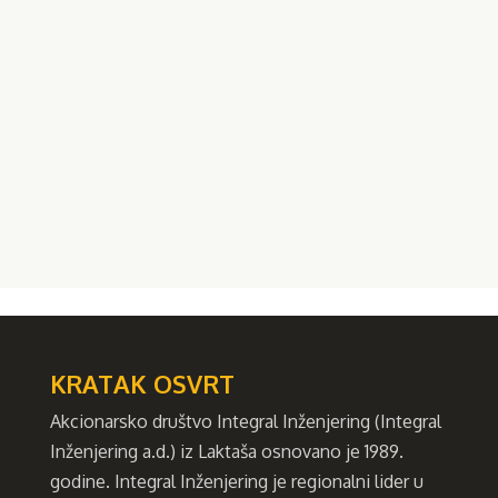
Srpske“
„Željeznice Republike Srpske“ a.d.
Ministarstvo finansija Federacije BiH,
Carinska uprava
Javno preduzeće "Ceste Federacije BiH"
d.o.o.
Grad Banja Luka
KRATAK OSVRT
Akcionarsko društvo Integral Inženjering (Integral
Inženjering a.d.) iz Laktaša osnovano je 1989.
godine. Integral Inženjering je regionalni lider u