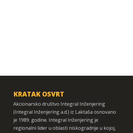
KRATAK OSVRT
Akcionarsko društvo Integral Inženjering
(Integral Inženjering a.d.) iz Laktaša osnovano
je 1989. godine. Integral Inženjering je
regionalni lider u oblasti niskogradnje u kojoj,