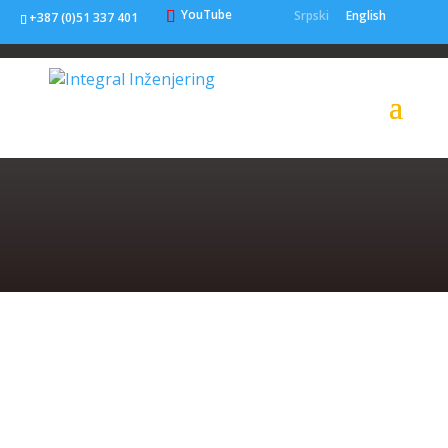
YouTube
Srpski
English
+387 (0)51 337 401
POLITIKA
PRIVATNOSTI
Koje podatke prikupljamo?