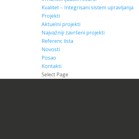
Kvalitet – Integrisani sistem upravljanja
Projekti
Aktuelni projekti
Najvažniji završeni projekti
Referenc lista
Novosti
Posao
Kontakti
Select Page
Najvažniji završeni projekti