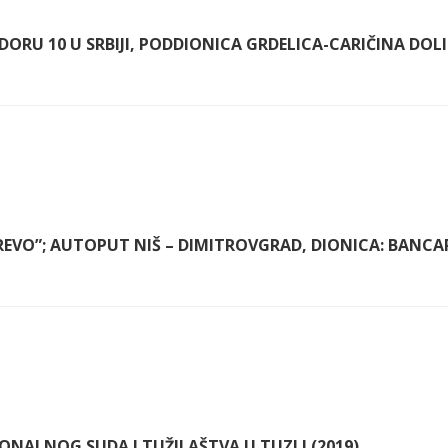
DORU 10 U SRBIJI, PODDIONICA GRDELICA-CARIČINA DOLI
REVO”; AUTOPUT NIŠ – DIMITROVGRAD, DIONICA: BANCA
NALNOG SUDA I TUŽILAŠTVA U TUZLI (2019)