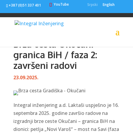
YouTube
Srpski
English
+387 (0)51 337 401
Brza cesta Okučani –
granica BiH / faza 2:
završeni radovi
23.09.2025.
Integral inženjering a.d. Laktaši uspješno je 16.
septembra 2025. godine završio radove na
izgradnji brze ceste Okučani – granica BiH na
dionici: petlja „Novi Varoš“ – most na Savi (faza