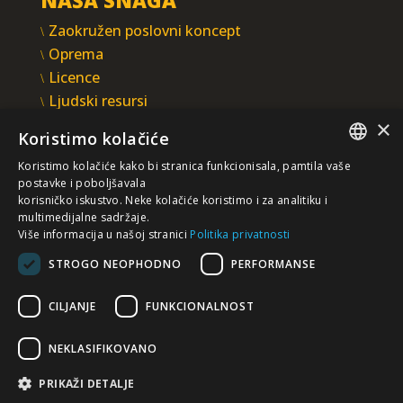
Zaokružen poslovni koncept
Oprema
Licence
Ljudski resursi
Integrisani sistem upravljanja
×
Koristimo kolačiće
INTEGRAL INŽENJERING A.D.
Koristimo kolačiće kako bi stranica funkcionisala, pamtila vaše
Omladinska 44, 78250 Laktaši
SERBIAN
postavke i poboljšavala
+387 (0)51 337 401
korisničko iskustvo. Neke kolačiće koristimo i za analitiku i
multimedijalne sadržaje.
/EN/
+387 (0)51 337 491
Više informacija u našoj stranici
Politika privatnosti
iicbl@integragrupa.com
STROGO NEOPHODNO
PERFORMANSE
www.integral.ba
CILJANJE
FUNKCIONALNOST
Sadržaj ovog sajta služi za istovremeno informisanje
poslovne, stručne i opšte javnosti.
Ne preuzimamo odgovornost za aktualnost, tačnost,
NEKLASIFIKOVANO
potpunost i kvalitetu predočenih informacija.
Prihvatate da dobrovoljno pristupate sajtu i da ste isključivo i
lično odgovorni za vaše izbore, akcije i rezultate – sada i u
PRIKAŽI DETALJE
budućnosti