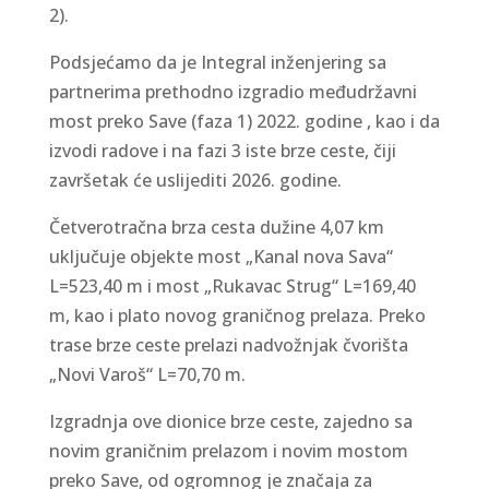
2).
Podsjećamo da je Integral inženjering sa
partnerima prethodno izgradio međudržavni
most preko Save (faza 1) 2022. godine , kao i da
izvodi radove i na fazi 3 iste brze ceste, čiji
završetak će uslijediti 2026. godine.
Četverotračna brza cesta dužine 4,07 km
uključuje objekte most „Kanal nova Sava“
L=523,40 m i most „Rukavac Strug“ L=169,40
m, kao i plato novog graničnog prelaza. Preko
trase brze ceste prelazi nadvožnjak čvorišta
„Novi Varoš“ L=70,70 m.
Izgradnja ove dionice brze ceste, zajedno sa
novim graničnim prelazom i novim mostom
preko Save, od ogromnog je značaja za