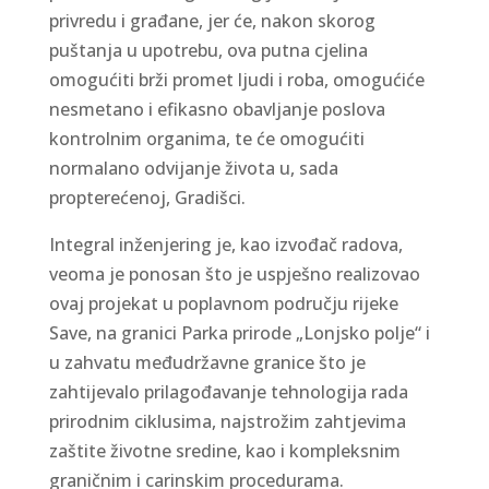
privredu i građane, jer će, nakon skorog
puštanja u upotrebu, ova putna cjelina
omogućiti brži promet ljudi i roba, omogućiće
nesmetano i efikasno obavljanje poslova
kontrolnim organima, te će omogućiti
normalano odvijanje života u, sada
propterećenoj, Gradišci.
Integral inženjering je, kao izvođač radova,
veoma je ponosan što je uspješno realizovao
ovaj projekat u poplavnom području rijeke
Save, na granici Parka prirode „Lonjsko polje“ i
u zahvatu međudržavne granice što je
zahtijevalo prilagođavanje tehnologija rada
prirodnim ciklusima, najstrožim zahtjevima
zaštite životne sredine, kao i kompleksnim
graničnim i carinskim procedurama.