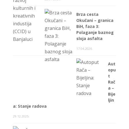
Brza cesta
Okučani – granica
BiH, faza 3:
Polaganje baznog
sloja asfalta
17.04.2026.
Aut
opu
t
Rač
a –
Bije
ljin
a: Stanje radova
29.12.2025.