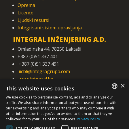
Oprema
Licence
Ljudski resursi
Integrisani sistem upravljanja
INTEGRAL INŽENJERING A.D.
Omladinska 44, 78250 Laktaši
+387 (0)51 337 401
+387 (0)51 337 491
iicbl@integragrupa.com
www.integral.ba
×
This website uses cookies
We use cookies to personalise content, ads and to analyse our
Sadržaj ovog sajta služi za istovremeno informisanje poslovne,
stručne i opšte javnosti.
SERBIAN
traffic. We also share information about your use of our site with
Ne preuzimamo odgovornost za aktualnost, tačnost,
our advertising and analytics partners who may combine it with
potpunost i kvalitetu predočenih informacija.
other information that you’ve provided to them or that they’ve
Prihvatate da dobrovoljno pristupate sajtu i da ste isključivo i
/EN/
lično odgovorni za vaše izbore, akcije i rezultate – sada i u
collected from your use of their services.
Privacy Policy
budućnosti
STRICTLY NECESSARY
PERFORMANCE