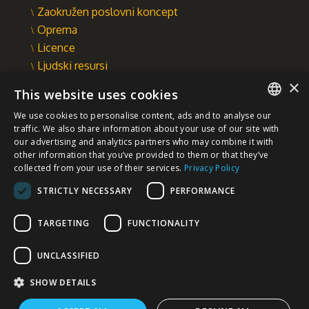
Zaokružen poslovni koncept
Oprema
Licence
Ljudski resursi
×
Integrisani sistem upravljanja
This website uses cookies
INTEGRAL INŽENJERING A.D.
We use cookies to personalise content, ads and to analyse our
Omladinska 44, 78250 Laktaši
SERBIAN
traffic. We also share information about your use of our site with
+387 (0)51 337 401
our advertising and analytics partners who may combine it with
other information that you’ve provided to them or that they’ve
/EN/
+387 (0)51 337 491
collected from your use of their services.
Privacy Policy
iicbl@integragrupa.com
STRICTLY NECESSARY
PERFORMANCE
www.integral.ba
TARGETING
FUNCTIONALITY
Sadržaj ovog sajta služi za istovremeno informisanje poslovne,
stručne i opšte javnosti.
Ne preuzimamo odgovornost za aktualnost, tačnost, potpunost i
UNCLASSIFIED
kvalitetu predočenih informacija.
Prihvatate da dobrovoljno pristupate sajtu i da ste isključivo i
lično odgovorni za vaše izbore, akcije i rezultate – sada i u
SHOW DETAILS
budućnosti