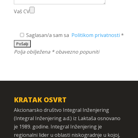
Vaš CV
Saglasan/a sam sa
Politikom privatnosti
*
Polja obilježena * obavezno popuniti
KRATAK OSVRT
Akcionarsko društvo Integral Inženjering
(Integral Inženjering a.d.) iz Laktaša osnovano
je 1989. godine. Integral Inženjering je
regionalni lider u oblasti niskogradnje u kojoj,