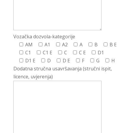
Vozačka dozvola-kategorije
AM
A1
A2
A
B
B E
C1
C1 E
C
C E
D1
D1 E
D
D E
F
G
H
Dodatna stručna usavršavanja (stručni ispit,
licence, uvjerenja)