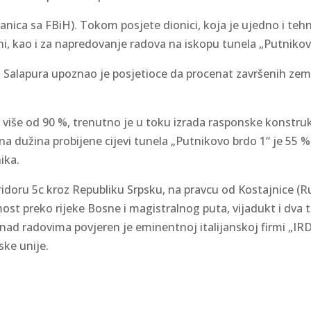
ranica sa FBiH). Tokom posjete dionici, koja je ujedno i te
lini, kao i za napredovanje radova na iskopu tunela „Putniko
ko Salapura upoznao je posjetioce da procenat završenih zem
n više od 90 %, trenutno je u toku izrada rasponske konstru
na dužina probijene cijevi tunela „Putnikovo brdo 1“ je 55 %,
ika.
oru 5c kroz Republiku Srpsku, na pravcu od Kostajnice (Ru
most preko rijeke Bosne i magistralnog puta, vijadukt i dva 
nad radovima povjeren je eminentnoj italijanskoj firmi „IRD
ske unije.