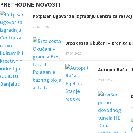
PRETHODNE NOVOSTI
Potpisan ugovor za izgradnju Centra za razvoj k
22.07.2026.
Brza cesta Okučani – granica Bi
17.04.2026.
Autoput Rača – B
29.12.2025.
2