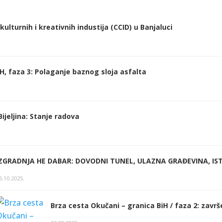
ulturnih i kreativnih industija (CCID) u Banjaluci
H, faza 3: Polaganje baznog sloja asfalta
ijeljina: Stanje radova
IZGRADNJA HE DABAR: DOVODNI TUNEL, ULAZNA GRAĐEVINA, IST
5.10.2025.
Brza cesta Okučani – granica BiH / faza 2: završ