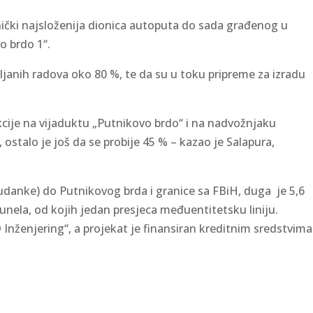
hnički najsloženija dionica autoputa do sada građenog u
vo brdo 1“.
ljanih radova oko 80 %, te da su u toku pripreme za izradu
kcije na vijaduktu „Putnikovo brdo“ i na nadvožnjaku
 ostalo je još da se probije 45 % – kazao je Salapura,
danke) do Putnikovog brda i granice sa FBiH, duga je 5,6
tunela, od kojih jedan presjeca međuentitetsku liniju.
 Inženjering“, a projekat je finansiran kreditnim sredstvima