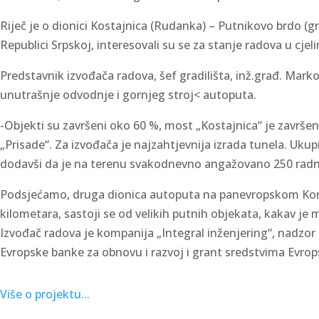
Riječ je o dionici Kostajnica (Rudanka) – Putnikovo brdo (g
Republici Srpskoj, interesovali su se za stanje radova u cje
Predstavnik izvođača radova, šef gradilišta, inž.građ. Mar
unutrašnje odvodnje i gornjeg stroj< autoputa.
-Objekti su završeni oko 60 %, most „Kostajnica“ je završe
„Prisade“. Za izvođača je najzahtjevnija izrada tunela. Ukup
dodavši da je na terenu svakodnevno angažovano 250 radn
Podsjećamo, druga dionica autoputa na panevropskom Korid
kilometara, sastoji se od velikih putnih objekata, kakav je 
Izvođač radova je kompanija „Integral inženjering“, nadzor 
Evropske banke za obnovu i razvoj i grant sredstvima Evrop
Više o projektu...