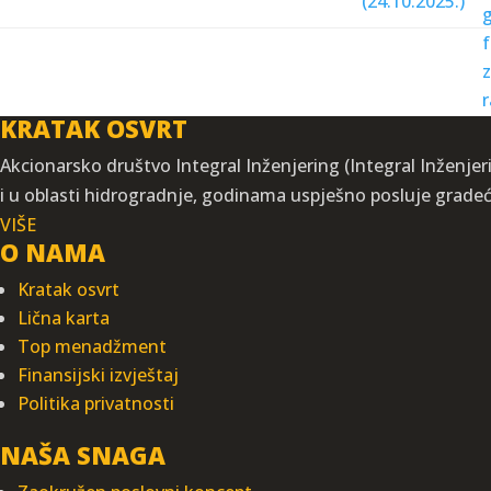
KRATAK OSVRT
Akcionarsko društvo Integral Inženjering (Integral Inženjeri
i u oblasti hidrogradnje, godinama uspješno posluje grade
VIŠE
O NAMA
Kratak osvrt
Lična karta
Top menadžment
Finansijski izvještaj
Politika privatnosti
NAŠA SNAGA