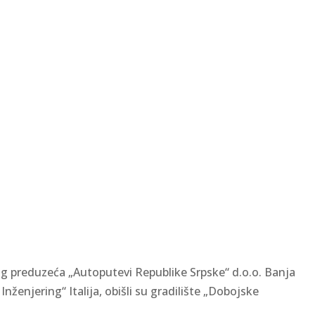
nog preduzeća „Autoputevi Republike Srpske“ d.o.o. Banja
ženjering“ Italija, obišli su gradilište „Dobojske