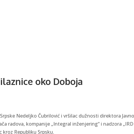
bilaznice oko Doboja
Srpske Nedeljko Čubrilović i vršilac dužnosti direktora Jav
a radova, kompanije „Integral inženjering“ i nadzora „IRD In
c kroz Republiku Srpsku.