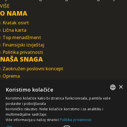
VIŠE
O NAMA
Kratak osvrt
Lična karta
Top menadžment
Finansijski izvještaj
Politika privatnosti
NAŠA SNAGA
Zaokružen poslovni koncept
Oprema
Licence
×
Koristimo kolačiće
Ljudski resursi
Integrisani sistem upravljanja
Koristimo kolačiće kako bi stranica funkcionisala, pamtila vaše
INTEGRAL INŽENJERING A.D.
SERBIAN
postavke i poboljšavala
korisničko iskustvo. Neke kolačiće koristimo i za analitiku i
Omladinska 44, 78250 Laktaši
multimedijalne sadržaje.
/EN/
Više informacija u našoj stranici
Politika privatnosti
+387 (0)51 337 401