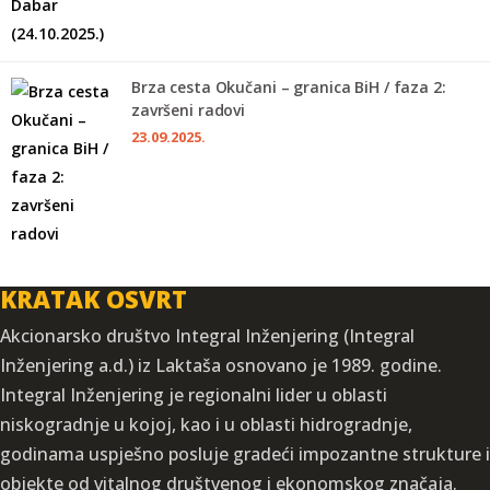
Brza cesta Okučani – granica BiH / faza 2:
završeni radovi
23.09.2025.
KRATAK OSVRT
Akcionarsko društvo Integral Inženjering (Integral
Inženjering a.d.) iz Laktaša osnovano je 1989. godine.
Integral Inženjering je regionalni lider u oblasti
niskogradnje u kojoj, kao i u oblasti hidrogradnje,
godinama uspješno posluje gradeći impozantne strukture i
objekte od vitalnog društvenog i ekonomskog značaja.