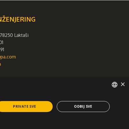
NŽENJERING
78250 Laktaši
01
91
rupa.com
a
×
SERBIAN
PRIVATE SVE
ODBIJ SVE
ti.
rmacija.
/EN/
tate – sada i u budućnosti