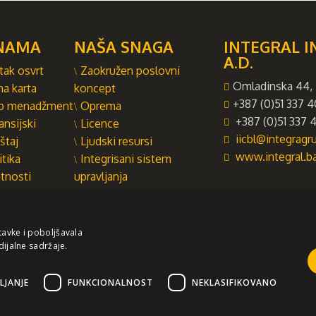
NAMA
NAŠA SNAGA
INTEGRAL I
A.D.
tak osvrt
Zaokružen poslovni
Omladinska 44, 
na karta
koncept
+387 (0)51 337 4
p menadžment
Oprema
+387 (0)51 337 4
ansijski
Licence
iicbl@integrag
štaj
Ljudski resursi
www.integral.b
itika
Integrisani sistem
atnosti
upravljanja
tavke i poboljšavala
dijalne sadržaje.
držaj ovog sajta služi za istovremeno informisanje poslovne, stručne i opšte javnos
zimamo odgovornost za aktualnost, tačnost, potpunost i kvalitetu predočenih info
 pristupate sajtu i da ste isključivo i lično odgovorni za vaše izbore, akcije i rezul
ILJANJE
FUNKCIONALNOST
NEKLASIFIKOVANO