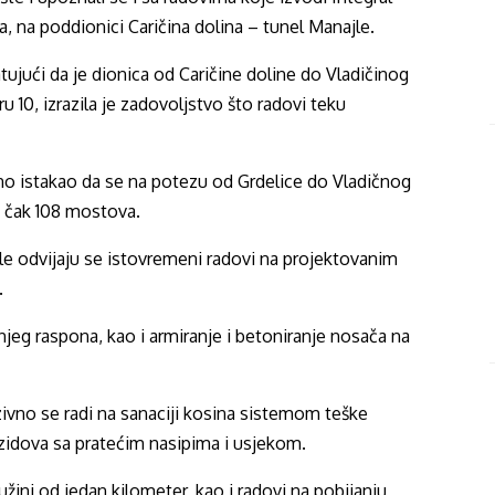
a, na poddionici Caričina dolina – tunel Manajle.
ujući da je dionica od Caričine doline do Vladičinog
 10, izrazila je zadovoljstvo što radovi teku
bno istakao da se na potezu od Grdelice do Vladičnog
i čak 108 mostova.
le odvijaju se istovremeni radovi na projektovanim
.
eg raspona, kao i armiranje i betoniranje nosača na
zivno se radi na sanaciji kosina sistemom teške
h zidova sa pratećim nasipima i usjekom.
užini od jedan kilometer, kao i radovi na pobijanju