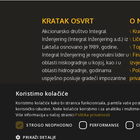
KRATAK OSVRT
O 
Akcionarsko društvo Integral
Kra
Inženjering (Integral Inženjering a.d.) iz
Lič
Laktaša osnovano je 1989. godine.
To
Integral Inženjering je regionalni lider u
Fin
oblasti niskogradnje u kojoj, kao i u
izvje
oblasti hidrogradnje, godinama
Pol
uspješno posluje gradeći impozantne
priv
strukture i objekte od vitalnog
Koristimo kolačiće
društvenog i ekonomskog značaja.
VIŠE
Koristimo kolačiće kako bi stranica funkcionisala, pamtila vaše pos
korisničko iskustvo. Neke kolačiće koristimo i za analitiku i multime
Više informacija u našoj stranici
Politika privatnosti
Sa
Ne preu
Prihvatate da dobrovoljno
STROGO NEOPHODNO
PERFORMANSE
C
PRIKAŽI DETALJE