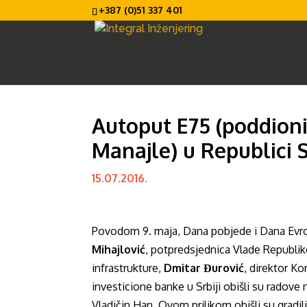
+387 (0)51 337 401
Autoput E75 (poddioni
Manajle) u Republici Sr
15.07.2016.
Povodom 9. maja, Dana pobjede i Dana Evrope
Mihajlović
, potpredsjednica Vlade Republike
infrastrukture,
Dmitar Đurović
, direktor Ko
investicione banke u Srbiji obišli su radove 
Vladičin Han. Ovom prilikom obišli su gradili