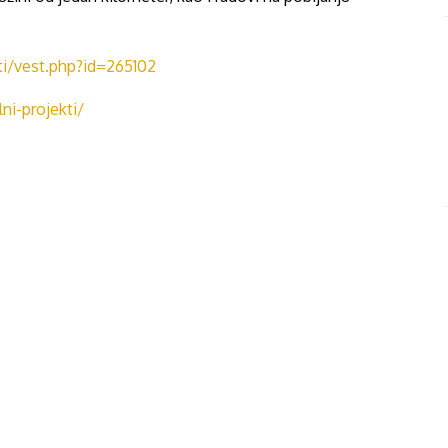
ti/vest.php?id=265102
lni-projekti/