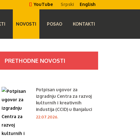
Srpski
English
YouTube
TI
NOVOSTI
POSAO
KONTAKTI
PRETHODNE NOVOSTI
Potpisan ugovor za
izgradnju Centra za razvoj
kulturnih i kreativnih
industija (CCID) u Banjaluci
22.07.2026.