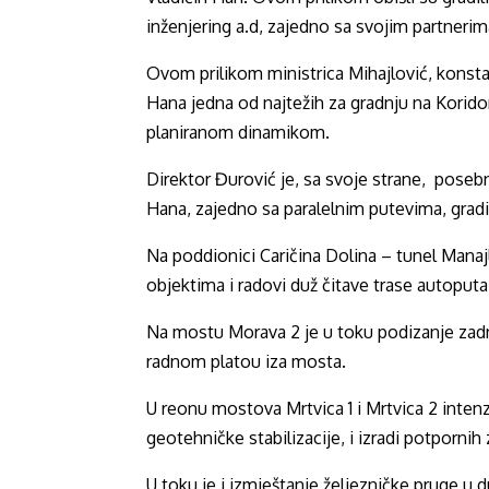
inženjering a.d, zajedno sa svojim partnerim
Ovom prilikom ministrica Mihajlović, konstat
Hana jedna od najtežih za gradnju na Koridoru
planiranom dinamikom.
Direktor Đurović je, sa svoje strane, pose
Hana, zajedno sa paralelnim putevima, grad
Na poddionici Caričina Dolina – tunel Manaj
objektima i radovi duž čitave trase autoputa
Na mostu Morava 2 je u toku podizanje zadnj
radnom platou iza mosta.
U reonu mostova Mrtvica 1 i Mrtvica 2 inten
geotehničke stabilizacije, i izradi potporni
U toku je i izmještanje željezničke pruge u d