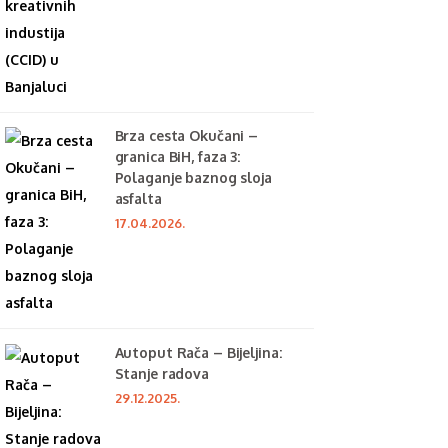
Brza cesta Okučani –
granica BiH, faza 3:
Polaganje baznog sloja
asfalta
17.04.2026.
Autoput Rača – Bijeljina:
Stanje radova
29.12.2025.