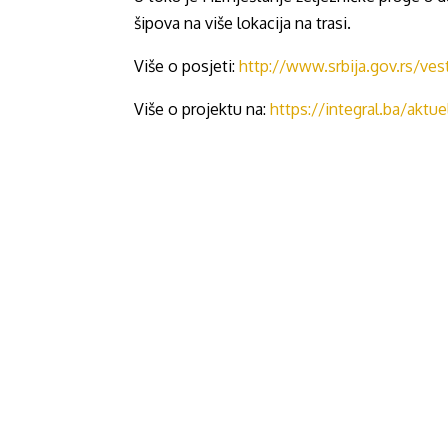
šipova na više lokacija na trasi.
Više o posjeti:
http://www.srbija.gov.rs/ves
Više o projektu na:
https://integral.ba/aktue