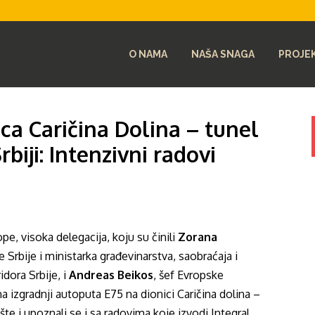
O NAMA
NAŠA SNAGA
PROJEK
ca Caričina Dolina – tunel
biji: Intenzivni radovi
, visoka delegacija, koju su činili
Zorana
 Srbije i ministarka građevinarstva, saobraćaja i
ridora Srbije, i
Andreas Beikos
, šef Evropske
na izgradnji autoputa E75 na dionici Caričina dolina –
šte i upoznali se i sa radovima koje izvodi Integral