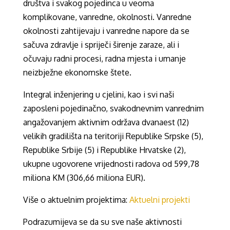
društva i svakog pojedinca u veoma
komplikovane, vanredne, okolnosti. Vanredne
okolnosti zahtijevaju i vanredne napore da se
sačuva zdravlje i spriječi širenje zaraze, ali i
očuvaju radni procesi, radna mjesta i umanje
neizbježne ekonomske štete.
Integral inženjering u cjelini, kao i svi naši
zaposleni pojedinačno, svakodnevnim vanrednim
angažovanjem aktivnim održava dvanaest (12)
velikih gradilišta na teritoriji Republike Srpske (5),
Republike Srbije (5) i Republike Hrvatske (2),
ukupne ugovorene vrijednosti radova od 599,78
miliona KM (306,66 miliona EUR).
Više o aktuelnim projektima:
Aktuelni projekti
Podrazumijeva se da su sve naše aktivnosti