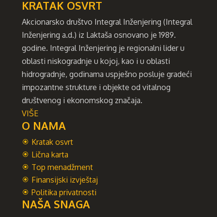
KRATAK OSVRT
Akcionarsko društvo Integral Inženjering (Integral
Inženjering a.d.) iz Laktaša osnovano je 1989.
godine. Integral Inženjering je regionalni lider u
oblasti niskogradnje u kojoj, kao i u oblasti
hidrogradnje, godinama uspješno posluje gradeći
impozantne strukture i objekte od vitalnog
društvenog i ekonomskog značaja.
VIŠE
O NAMA
Kratak osvrt
Lična karta
Top menadžment
Finansijski izvještaj
Politika privatnosti
NAŠA SNAGA