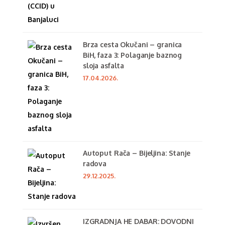
Brza cesta Okučani – granica
BiH, faza 3: Polaganje baznog
sloja asfalta
17.04.2026.
Autoput Rača – Bijeljina: Stanje
radova
29.12.2025.
IZGRADNJA HE DABAR: DOVODNI