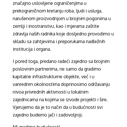
značajno uslovljene ograničenjima u
prekograničnom kretanju roba, ljudi i usluga,
narušenom proizvodnjom u brojnim pogonima u
zemlji i inostranstvu, kao i mjerama zaštite
zdravlja naših radnika koje dosljedno provodimo u
skladu sa zahtjevima i preporukama nadležnih
institucija i organa.
I pored toga, predano radeći zajedno sa brojnim
poslovnim partnerima, ne samo da gradimo
kapitalne infrastrukturne objekte, već i u
vanrednm okolnostima doprinosimo održavanju
nivoa privrednih aktivnosti u lokalnim
zajednicama na kojima se izvode projekti i šire.
Vjerujemo da je to način da u budućnosti svi
zajedno budemo jači i zadovoljniji.