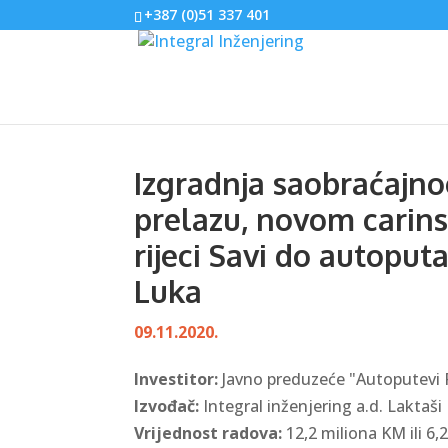
+387 (0)51 337 401
Izgradnja saobraćajn
prelazu, novom carin
rijeci Savi do autoput
Luka
09.11.2020.
Investitor:
Javno preduzeće "Autoputevi 
Izvođač:
Integral inženjering a.d. Laktaši
Vrijednost radova:
12,2 miliona KM ili 6,