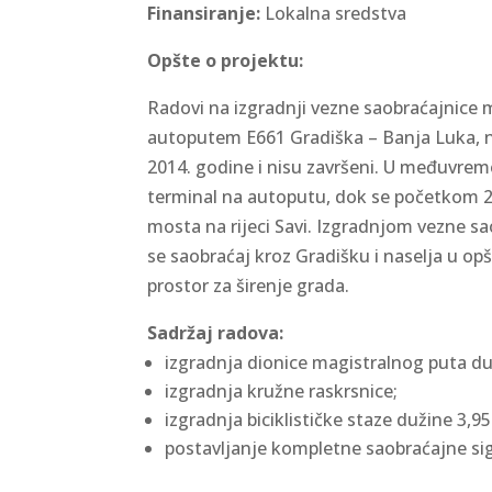
Finansiranje:
Lokalna sredstva
Opšte o projektu:
Radovi na izgradnji vezne saobraćajnice
autoputem E661 Gradiška – Banja Luka, na 
2014. godine i nisu završeni. U međuvremen
terminal na autoputu, dok se početkom 2
mosta na rijeci Savi. Izgradnjom vezne sa
se saobraćaj kroz Gradišku i naselja u opšt
prostor za širenje grada.
Sadržaj radova:
izgradnja dionice magistralnog puta 
izgradnja kružne raskrsnice;
izgradnja biciklističke staze dužine 3,9
postavljanje kompletne saobraćajne sign