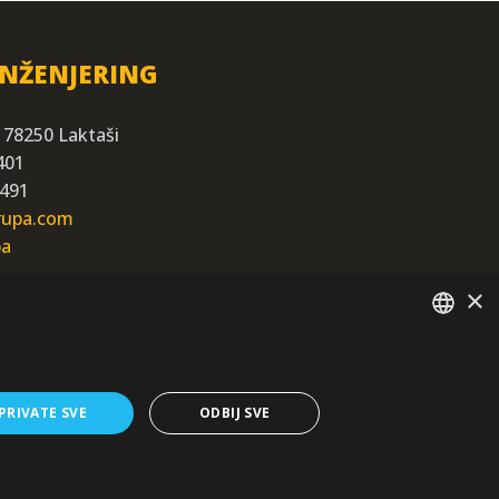
INŽENJERING
 78250 Laktaši
401
 491
grupa.com
ba
×
SERBIAN
/EN/
PRIVATE SVE
ODBIJ SVE
osti.
formacija.
ultate – sada i u budućnosti