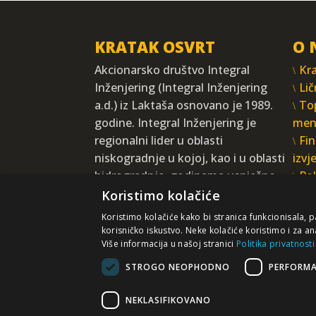
KRATAK OSVRT
O 
Akcionarsko društvo Integral
Kra
Inženjering (Integral Inženjering
Lič
a.d.) iz Laktaša osnovano je 1989.
To
godine. Integral Inženjering je
men
regionalni lider u oblasti
Fin
niskogradnje u kojoj, kao i u oblasti
izvj
hidrogradnje, godinama uspješno
Pol
posluje gradeći impozantne
priv
Koristimo kolačiće
strukture i objekte od vitalnog
Koristimo kolačiće kako bi stranica funkcionisala, 
društvenog i ekonomskog značaja.
korisničko iskustvo. Neke kolačiće koristimo i za an
Više informacija u našoj stranici
Politika privatnosti
VIŠE
STROGO NEOPHODNO
PERFORM
Sadr
Ne preuzi
Prihvatate da dobrovoljno p
NEKLASIFIKOVANO