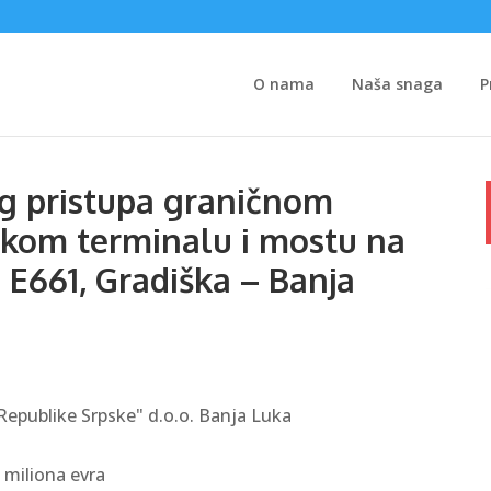
O nama
Naša snaga
P
og pristupa graničnom
skom terminalu i mostu na
a E661, Gradiška – Banja
Republike Srpske" d.o.o. Banja Luka
2 miliona evra