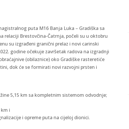
 magistralnog puta M16 Banja Luka – Gradiška sa
relaciji Brestovčina-Čatrnja, počeli su u oktobru
u su izgrađeni granični prelaz i novi carinski
022. godine očekuje završetak radova na izgradnji
obraćajnive (obilaznice) oko Gradiške rasteretiće
ini, dok će se formirati novi razvojni prsten i
dužine 5,15 km sa kompletnim sistemom odvodnje;
5 km i
alizacije i opreme puta na cijeloj dionici.