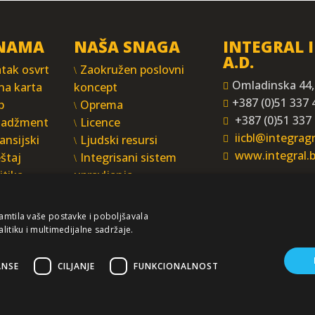
NAMA
NAŠA SNAGA
INTEGRAL 
A.D.
tak osvrt
Zaokružen poslovni
Omladinska 44,
na karta
koncept
+387 (0)51 337 
p
Oprema
+387 (0)51 337
adžment
Licence
iicbl@integra
ansijski
Ljudski resursi
www.integral.
eštaj
Integrisani sistem
itika
upravljanja
atnosti
pamtila vaše postavke i poboljšavala
alitiku i multimedijalne sadržaje.
ANSE
CILJANJE
FUNKCIONALNOST
žaj ovog sajta služi za istovremeno informisanje poslovne, stručne i opšte javn
mamo odgovornost za aktualnost, tačnost, potpunost i kvalitetu predočenih in
ristupate sajtu i da ste isključivo i lično odgovorni za vaše izbore, akcije i rez