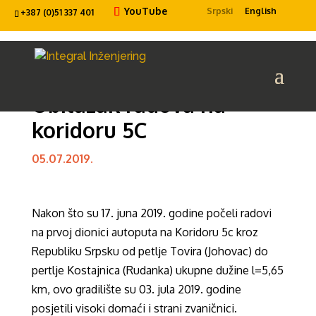
YouTube
Srpski
English
+387 (0)51 337 401
Obilazak radova na
koridoru 5C
05.07.2019.
Nakon što su 17. juna 2019. godine počeli radovi
na prvoj dionici autoputa na Koridoru 5c kroz
Republiku Srpsku od petlje Tovira (Johovac) do
pertlje Kostajnica (Rudanka) ukupne dužine l=5,65
km, ovo gradilište su 03. jula 2019. godine
posjetili visoki domaći i strani zvaničnici.