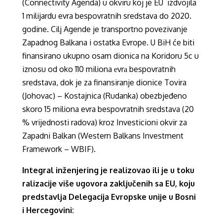
(Connectivity Agenda) u okviru koj je EU izdvojila
1 milijardu evra bespovratnih sredstava do 2020.
godine. Cilj Agende je transportno povezivanje
Zapadnog Balkana i ostatka Evrope. U BiH će biti
finansirano ukupno osam dionica na Koridoru 5c u
iznosu od oko 110 miliona еvrа bespovratnih
sredstava, dok je za finansiranje dionice Tovira
(Johovac) – Kostajnica (Rudanka) obezbjeđeno
skoro 15 miliona evra bespovratnih sredstava (20
% vrijednosti radova) kroz Investicioni okvir za
Zapadni Balkan (Western Balkans Investment
Framework – WBIF).
Integral inženjering je realizovao ili je u toku
ralizacije više ugovora zaključenih sa EU, koju
predstavlja Delegacija Evropske unije u Bosni
i Hercegovini: