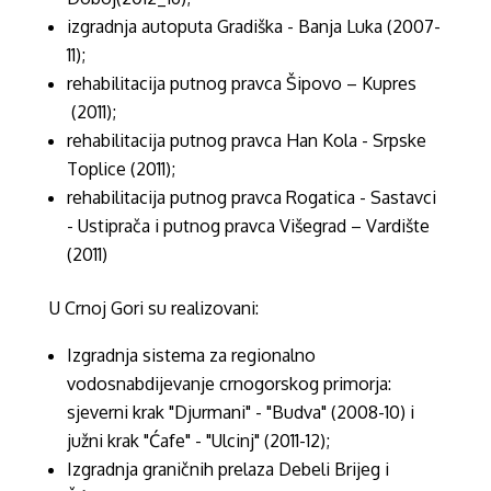
izgradnja autoputa Gradiška - Banja Luka (2007-
11);
rehabilitacija putnog pravca Šipovo – Kupres
(2011);
rehabilitacija putnog pravca Han Kola - Srpske
Toplice (2011);
rehabilitacija putnog pravca Rogatica - Sastavci
- Ustiprača i putnog pravca Višegrad – Vardište
(2011)
U Crnoj Gori su realizovani:
Izgradnja sistema za regionalno
vodosnabdijevanje crnogorskog primorja:
sjeverni krak "Djurmani" - "Budva" (2008-10) i
južni krak "Ćafe" - "Ulcinj" (2011-12);
Izgradnja graničnih prelaza Debeli Brijeg i