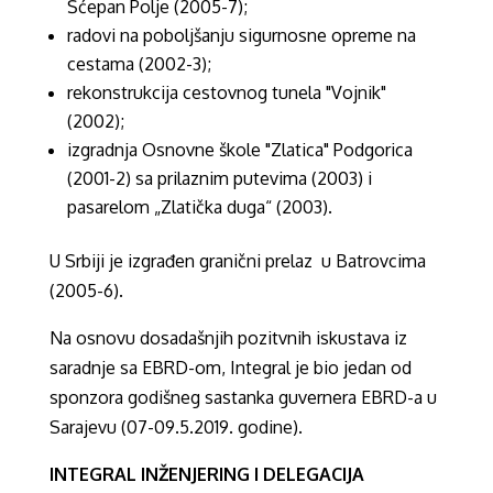
Šćepan Polje (2005-7);
radovi na poboljšanju sigurnosne opreme na
cestama (2002-3);
rekonstrukcija cestovnog tunela "Vojnik"
(2002);
izgradnja Osnovne škole "Zlatica" Podgorica
(2001-2) sa prilaznim putevima (2003) i
pasarelom „Zlatička duga“ (2003).
U Srbiji je izgrađen granični prelaz u Batrovcima
(2005-6).
Na osnovu dosadašnjih pozitvnih iskustava iz
saradnje sa EBRD-om, Integral je bio jedan od
sponzora godišneg sastanka guvernera EBRD-a u
Sarajevu (07-09.5.2019. godine).
INTEGRAL INŽENJERING I DELEGACIJA