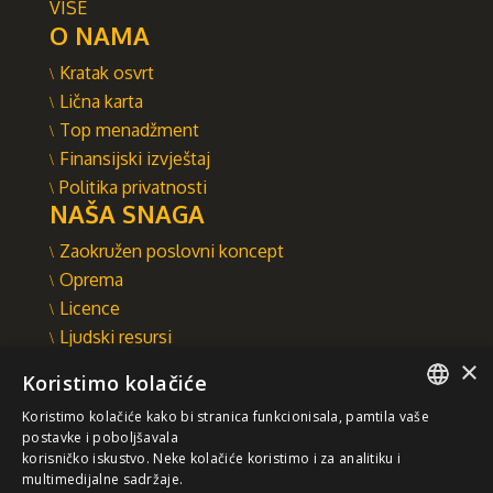
VIŠE
O NAMA
Kratak osvrt
Lična karta
Top menadžment
Finansijski izvještaj
Politika privatnosti
NAŠA SNAGA
Zaokružen poslovni koncept
Oprema
Licence
Ljudski resursi
×
Integrisani sistem upravljanja
Koristimo kolačiće
INTEGRAL INŽENJERING A.D.
Koristimo kolačiće kako bi stranica funkcionisala, pamtila vaše
Omladinska 44, 78250 Laktaši
SERBIAN
postavke i poboljšavala
+387 (0)51 337 401
korisničko iskustvo. Neke kolačiće koristimo i za analitiku i
multimedijalne sadržaje.
/EN/
+387 (0)51 337 491