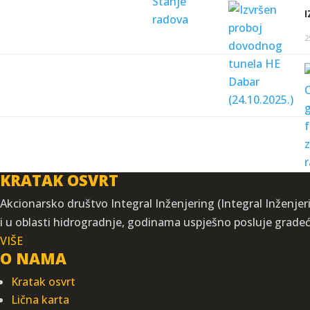
2
KRATAK OSVRT
Akcionarsko društvo Integral Inženjering (Integral Inženjeri
i u oblasti hidrogradnje, godinama uspješno posluje grade
VIŠE
O NAMA
Kratak osvrt
Lična karta