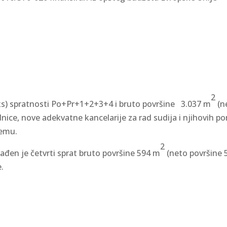
2
s) spratnosti Po+Pr+1+2+3+4 i bruto površine 3.037 m
(n
dnice, nove adekvatne kancelarije za rad sudija i njihovih po
jemu.
2
en je četvrti sprat bruto površine 594 m
(neto površine 
.