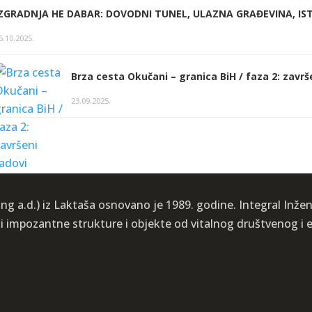
IZGRADNJA HE DABAR: DOVODNI TUNEL, ULAZNA GRAĐEVINA, IST
5.10.2025.
Brza cesta Okučani – granica BiH / faza 2: završ
23.09.2025.
ng a.d.) iz Laktaša osnovano je 1989. godine. Integral Inženj
ći impozantne strukture i objekte od vitalnog društvenog 