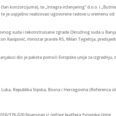
i član konzorcijuma), te „Integra inženjering” d.o.o. i „Butmi
te je uspješno realizovao ugovorene radove u vremenu od 15.8
og suda i rekonstruisane zgrade Okružnog suda u Banjaluci
n Kasipović, ministar pravde RS, Milan Tegeltija, predsjedn
njaluci dio je paketa pomoći Evropske unije za izgradnju,
Luka, Republika Srpska, Bosna i Hercegovina (Referenca o
 016/376-020 finansiran iz opšteg budžeta Evropske Unije