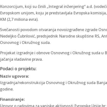
Konzorcijum, koji su činili „Integral inženjering“ a.d. (vodeć
Evropskom unijom, koju je predstavljala Evropska komisija, 
KM (2,7 miliona evra).
Svečanosti povodom otvaranja novoizgrađene zgrade Osnovn
Nedeljko Čubrilović, predsjednik Narodne skupštine RS, Anto
Osnovnog i Okružnog suda.
Projekat izgradnje i obnove Osnovnog i Okružnog suda u Ba
jačanja vladavine prava.
Podaci o projektu:
Naziv ugovora:
Izgradnja/rekonstrukcija Osnovnog i Okružnog suda Banja 
godine.
Finansiranje:
Ugovor o radovima za vanjske aktivnosti Evropske Unije br: