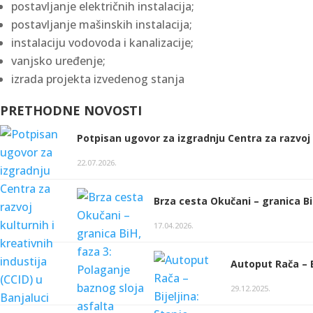
postavljanje električnih instalacija;
postavljanje mašinskih instalacija;
instalaciju vodovoda i kanalizacije;
vanjsko uređenje;
izrada projekta izvedenog stanja
PRETHODNE NOVOSTI
Potpisan ugovor za izgradnju Centra za razvoj k
22.07.2026.
Brza cesta Okučani – granica Bi
17.04.2026.
Autoput Rača – B
29.12.2025.