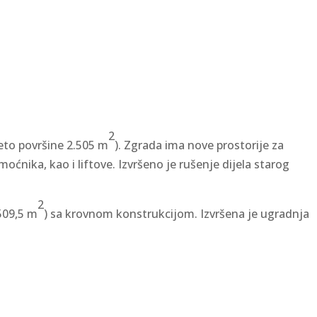
2
eto površine 2.505 m
). Zgrada ima nove prostorije za
moćnika, kao i liftove. Izvršeno je rušenje dijela starog
2
509,5 m
) sa krovnom konstrukcijom. Izvršena je ugradnja