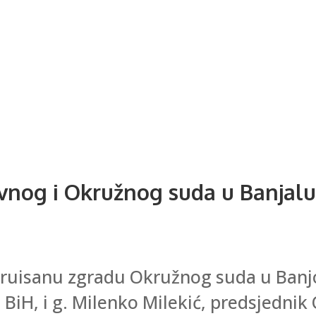
og i Okružnog suda u Banjaluci 
isanu zgradu Okružnog suda u Banjoj L
BiH, i g. Milenko Milekić, predsjedni