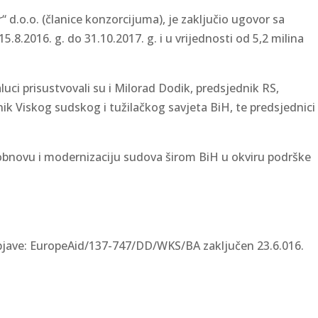
r“ d.o.o. (članice konzorcijuma), je zaključio ugovor sa
.2016. g. do 31.10.2017. g. i u vrijednosti od 5,2 milina
 prisustvovali su i Milorad Dodik, predsjednik RS,
ik Viskog sudskog i tužilačkog savjeta BiH, te predsjednici
 obnovu i modernizaciju sudova širom BiH u okviru podrške
bjave: EuropeAid/137-747/DD/WKS/BA zaključen 23.6.016.