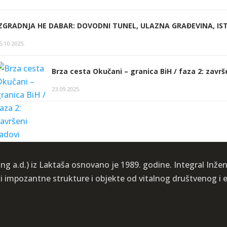
IZGRADNJA HE DABAR: DOVODNI TUNEL, ULAZNA GRAĐEVINA, IST
5.10.2025.
Brza cesta Okučani – granica BiH / faza 2: završ
23.09.2025.
ng a.d.) iz Laktaša osnovano je 1989. godine. Integral Inženj
ći impozantne strukture i objekte od vitalnog društvenog 