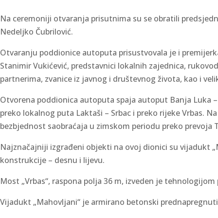
Na ceremoniji otvaranja prisutnima su se obratili predsjed
Nedeljko Čubrilović.
Otvaranju poddionice autoputa prisustvovala je i premijerka
Stanimir Vukićević, predstavnici lokalnih zajednica, rukov
partnerima, zvanice iz javnog i društevnog života, kao i veli
Otvorena poddionica autoputa spaja autoput Banja Luka – G
preko lokalnog puta Laktaši – Srbac i preko rijeke Vrbas. N
bezbjednost saobraćaja u zimskom periodu preko prevoja 
Najznačajniji izgrađeni objekti na ovoj dionici su vijadukt
konstrukcije – desnu i lijevu.
Most „Vrbas“, raspona polja 36 m, izveden je tehnologij
Vijadukt „Mahovljani“ je armirano betonski prednapregnuti 