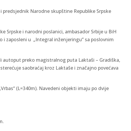
ić i predsjednik Narodne skupštine Republike Srpske
ike Srpske i narodni poslanici, ambasador Srbije u BiH
 i zaposleni u „Integral inženjeringu” sa poslovnim
i autoput preko magistralnog puta Laktaši – Gradiška,
 rasterećuje saobraćaj kroz Laktaše i značajno povećava
 „Vrbas“ (L=340m). Navedeni objekti imaju po dvije
m.