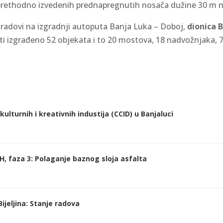
prethodno izvedenih prednapregnutih nosača dužine 30 m n
radovi na izgradnji autoputa Banja Luka – Doboj,
dionica 
biti izgrađeno 52 objekata i to 20 mostova, 18 nadvožnjaka, 
ulturnih i kreativnih industija (CCID) u Banjaluci
H, faza 3: Polaganje baznog sloja asfalta
ijeljina: Stanje radova