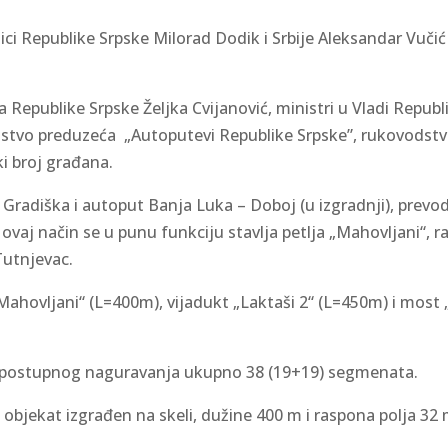
nici Republike Srpske Milorad Dodik i Srbije Aleksandar Vuč
 Republike Srpske Željka Cvijanović, ministri u Vladi Republ
odstvo preduzeća „Autoputevi Republike Srpske”, rukovodstvo
ki broj građana.
radiška i autoput Banja Luka – Doboj (u izgradnji), prevod
a ovaj način se u punu funkciju stavlja petlja „Mahovljani“,
Tutnjevac.
 „Mahovljani“ (L=400m), vijadukt „Laktaši 2“ (L=450m) i most
om postupnog naguravanja ukupno 38 (19+19) segmenata.
objekat izgrađen na skeli, dužine 400 m i raspona polja 32 