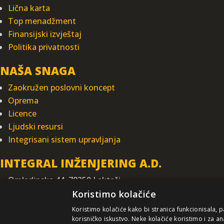
Lična karta
Top menadžment
Finansijski izvještaj
Politika privatnosti
NAŠA SNAGA
Zaokružen poslovni koncept
Oprema
Licence
Ljudski resursi
Integrisani sistem upravljanja
INTEGRAL INŽENJERING A.D.
Omladinska 44, 78250 Laktaši
+387 (0)51 337 401
Koristimo kolačiće
+387 (0)51 337 491
Koristimo kolačiće kako bi stranica funkcionisala, 
iicbl@integragrupa.com
korisničko iskustvo. Neke kolačiće koristimo i za an