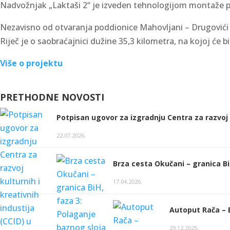
Nadvožnjak „Laktaši 2“ je izveden tehnologijom montaže 
Nezavisno od otvaranja poddionice Mahovljani – Drugovići 
Riječ je o saobraćajnici dužine 35,3 kilometra, na kojoj će 
Više o projektu
PRETHODNE NOVOSTI
Potpisan ugovor za izgradnju Centra za razvoj k
22.07.2026.
Brza cesta Okučani – granica Bi
17.04.2026.
Autoput Rača – B
29.12.2025.