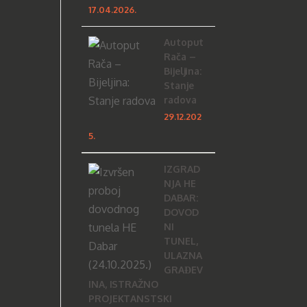
17.04.2026.
Autoput
Rača –
Bijeljina:
Stanje
radova
29.12.202
5.
IZGRAD
NJA HE
DABAR:
DOVOD
NI
TUNEL,
ULAZNA
GRAĐEV
INA, ISTRAŽNO
PROJEKTANSTSKI