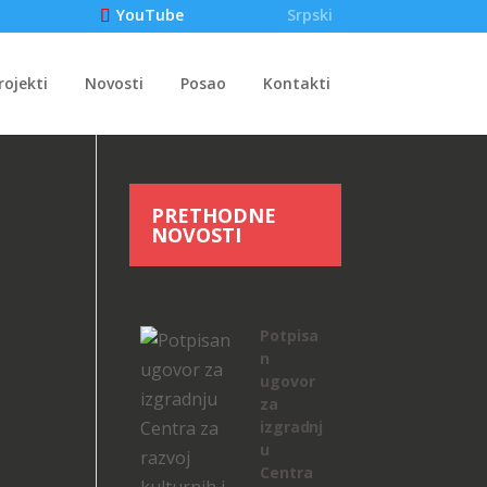
Srpski
YouTube
rojekti
Novosti
Posao
Kontakti
PRETHODNE
NOVOSTI
Potpisa
n
ugovor
za
izgradnj
u
Centra