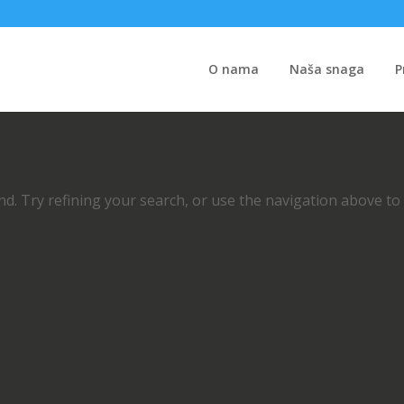
O nama
Naša snaga
P
d. Try refining your search, or use the navigation above to