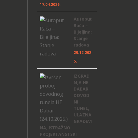
17.04.2026.
Autoput
Rača –
Bijeljina:
Stanje
radova
29.12.202
5.
IZGRAD
NJA HE
DABAR:
DOVOD
NI
TUNEL,
ULAZNA
GRAĐEVI
NA, ISTRAŽNO
PROJEKTANSTSKI