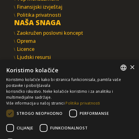
Finansijski izvještaj
Politika privatnosti
NAŠA SNAGA
Zaokružen poslovni koncept
Oprema
Licence
Ljudski resursi
Integrisani sistem upravljanja
×
Koristimo kolačiće
INTEGRAL INŽENJERING A.D.
Koristimo kolačiće kako bi stranica funkcionisala, pamtila vaše
Omladinska 44, 78250 Laktaši
SERBIAN
postavke i poboljšavala
+387 (0)51 337 401
korisničko iskustvo. Neke kolačiće koristimo i za analitiku i
multimedijalne sadržaje.
/EN/
+387 (0)51 337 491
Više informacija u našoj stranici
Politika privatnosti
iicbl@integragrupa.com
STROGO NEOPHODNO
PERFORMANSE
www.integral.ba
CILJANJE
FUNKCIONALNOST
Sadržaj ovog sajta služi za istovremeno informisanje
poslovne, stručne i opšte javnosti.