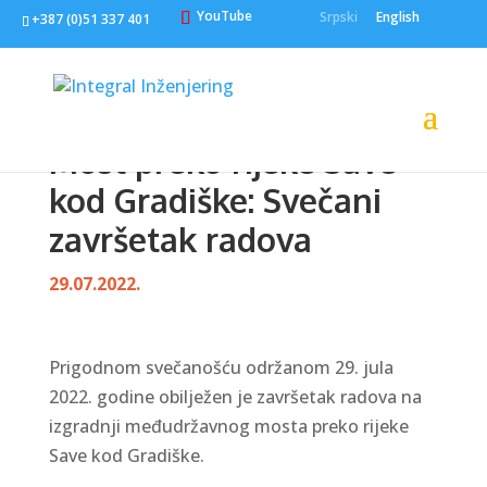
YouTube
Srpski
English
+387 (0)51 337 401
Most preko rijeke Save
kod Gradiške: Svečani
završetak radova
29.07.2022.
Prigodnom svečanošću održanom 29. jula
2022. godine obilježen je završetak radova na
izgradnji međudržavnog mosta preko rijeke
Save kod Gradiške.