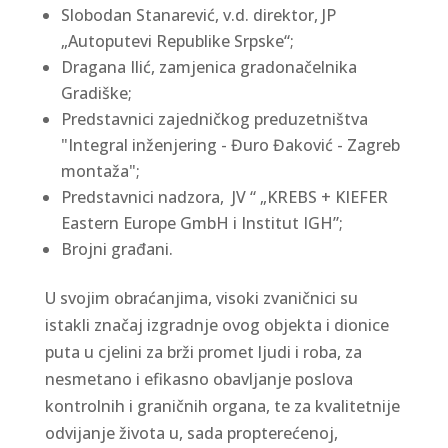
Slobodan Stanarević, v.d. direktor, JP
„Autoputevi Republike Srpske“;
Dragana Ilić, zamjenica gradonačelnika
Gradiške;
Predstavnici zajedničkog preduzetništva
"Integral inženjering - Đuro Đaković - Zagreb
montaža";
Predstavnici nadzora, JV “ „KREBS + KIEFER
Eastern Europe GmbH i Institut IGH”;
Brojni građani.
U svojim obraćanjima, visoki zvaničnici su
istakli značaj izgradnje ovog objekta i dionice
puta u cjelini za brži promet ljudi i roba, za
nesmetano i efikasno obavljanje poslova
kontrolnih i graničnih organa, te za kvalitetnije
odvijanje života u, sada propterećenoj,