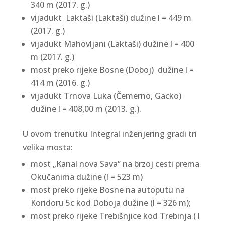
340 m (2017. g.)
vijadukt Laktaši (Laktaši) dužine l = 449 m
(2017. g.)
vijadukt Mahovljani (Laktaši) dužine l = 400
m (2017. g.)
most preko rijeke Bosne (Doboj) dužine l =
414 m (2016. g.)
vijadukt Trnova Luka (Čemerno, Gacko)
dužine l = 408,00 m (2013. g.).
U ovom trenutku Integral inženjering gradi tri
velika mosta:
most „Kanal nova Sava“ na brzoj cesti prema
Okučanima dužine (l = 523 m)
most preko rijeke Bosne na autoputu na
Koridoru 5c kod Doboja dužine (l = 326 m);
most preko rijeke Trebišnjice kod Trebinja ( l