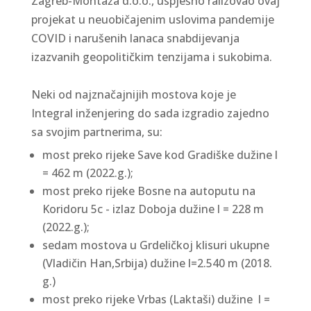
Zagreb-Montaža d.o.o., uspješno ralizovao ovaj
projekat u neuobičajenim uslovima pandemije
COVID i narušenih lanaca snabdijevanja
izazvanih geopolitičkim tenzijama i sukobima.
Neki od najznačajnijih mostova koje je
Integral inženjering do sada izgradio zajedno
sa svojim partnerima, su:
most preko rijeke Save kod Gradiške dužine l
= 462 m (2022.g.);
most preko rijeke Bosne na autoputu na
Koridoru 5c - izlaz Doboja dužine l = 228 m
(2022.g.);
sedam mostova u Grdeličkoj klisuri ukupne
(Vladičin Han,Srbija) dužine l=2.540 m (2018.
g.)
most preko rijeke Vrbas (Laktaši) dužine l =