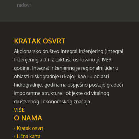
KRATAK OSVRT
Akcionarsko društvo Integral Inženjering (Integral
Inženjering a.d.) iz Laktaša osnovano je 1989.
godine. Integral Inženjering je regionalni lider u
oblasti niskogradnje u kojoj, kao i u oblasti
hidrogradnje, godinama uspješno posluje gradeći
impozantne strukture i objekte od vitalnog
društvenog i ekonomskog značaja.
VIŠE
O NAMA
Kratak osvrt
Lična karta