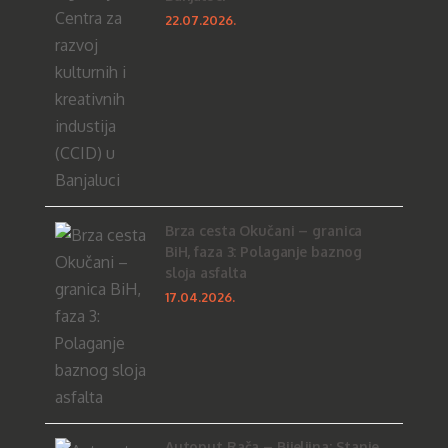
22.07.2026.
Brza cesta Okučani – granica
BiH, faza 3: Polaganje baznog
sloja asfalta
17.04.2026.
Autoput Rača – Bijeljina: Stanje