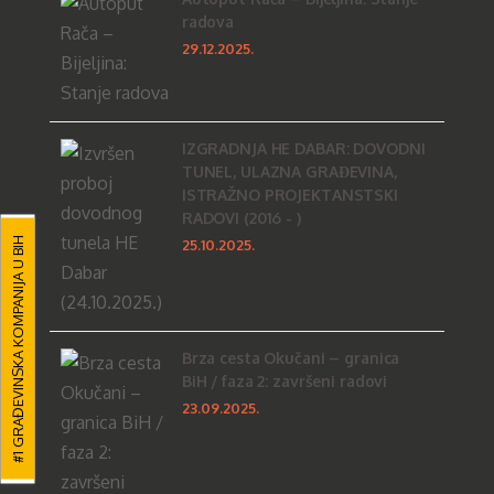
radova
29.12.2025.
IZGRADNJA HE DABAR: DOVODNI
TUNEL, ULAZNA GRAĐEVINA,
ISTRAŽNO PROJEKTANSTSKI
RADOVI (2016 - )
#1 GRAĐEVINSKA KOMPANIJA U BIH
25.10.2025.
Brza cesta Okučani – granica
BiH / faza 2: završeni radovi
23.09.2025.