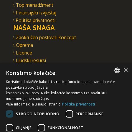
Top menadžment
Finansijski izvještaj
Politika privatnosti
NAŠA SNAGA
Zaokružen poslovni koncept
Oprema
Licence
Ljudski resursi
×
Integrisani sistem upravljanja
Koristimo kolačiće
INTEGRAL INŽENJERING A.D.
Koristimo kolačiće kako bi stranica funkcionisala, pamtila vaše
Omladinska 44, 78250 Laktaši
SERBIAN
postavke i poboljšavala
+387 (0)51 337 401
korisničko iskustvo. Neke kolačiće koristimo i za analitiku i
multimedijalne sadržaje.
/EN/
+387 (0)51 337 491
Više informacija u našoj stranici
Politika privatnosti
iicbl@integragrupa.com
STROGO NEOPHODNO
PERFORMANSE
www.integral.ba
CILJANJE
FUNKCIONALNOST
Sadržaj ovog sajta služi za istovremeno informisanje poslovne,