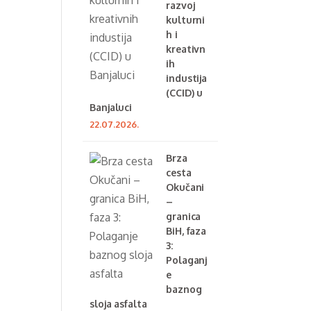
razvoj
kulturni
h i
kreativn
ih
industija
(CCID) u
Banjaluci
22.07.2026.
Brza
cesta
Okučani
–
granica
BiH, faza
3:
Polaganj
e
baznog
sloja asfalta