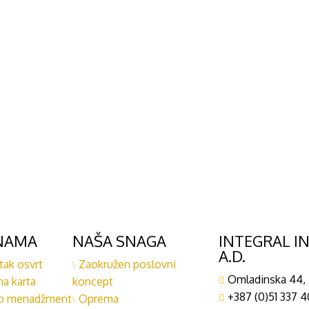
NAMA
NAŠA SNAGA
INTEGRAL I
A.D.
tak osvrt
Zaokružen poslovni
Omladinska 44, 
na karta
koncept
+387 (0)51 337 4
p menadžment
Oprema