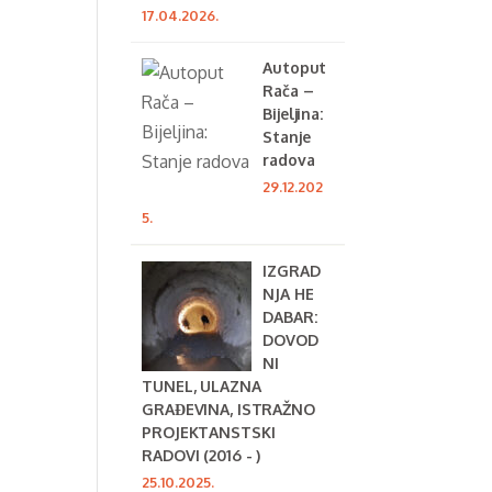
17.04.2026.
Autoput
Rača –
Bijeljina:
Stanje
radova
29.12.202
5.
IZGRAD
NJA HE
DABAR:
DOVOD
NI
TUNEL, ULAZNA
GRAĐEVINA, ISTRAŽNO
PROJEKTANSTSKI
RADOVI (2016 - )
25.10.2025.