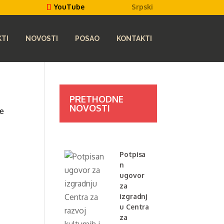
Srpski
YouTube
TI
NOVOSTI
POSAO
KONTAKTI
PRETHODNE
NOVOSTI
te
Potpisa
n
ugovor
za
izgradnj
u Centra
za