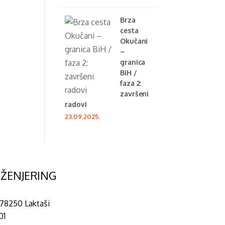
Brza
cesta
Okučani
–
granica
BiH /
faza 2:
završeni
radovi
23.09.2025.
NŽENJERING
78250 Laktaši
01