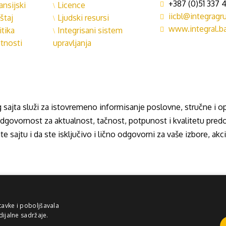
+387 (0)51 337 4
ansijski
Licence
iicbl@integrag
štaj
Ljudski resursi
www.integral.b
itika
Integrisani sistem
atnosti
upravljanja
 sajta služi za istovremeno informisanje poslovne, stručne i op
ovornost za aktualnost, tačnost, potpunost i kvalitetu predo
e sajtu i da ste isključivo i lično odgovorni za vaše izbore, akci
tavke i poboljšavala
dijalne sadržaje.