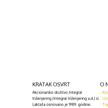
KRATAK OSVRT
O 
Akcionarsko društvo Integral
Kra
Inženjering (Integral Inženjering a.d.) iz
Lič
Laktaša osnovano je 1989. godine.
To