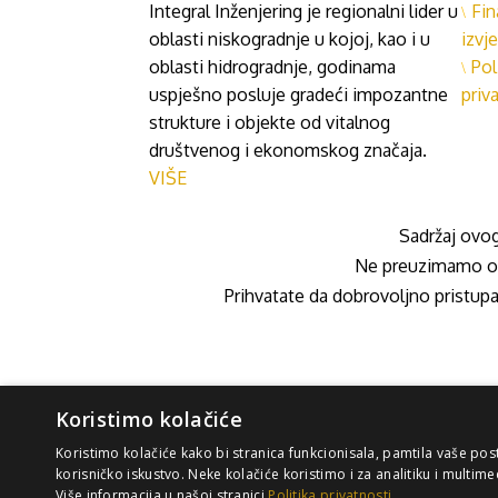
Integral Inženjering je regionalni lider u
Fin
oblasti niskogradnje u kojoj, kao i u
izvje
oblasti hidrogradnje, godinama
Pol
uspješno posluje gradeći impozantne
priv
strukture i objekte od vitalnog
društvenog i ekonomskog značaja.
VIŠE
Sadržaj ovog
Ne preuzimamo odg
Prihvatate da dobrovoljno pristupat
Koristimo kolačiće
Koristimo kolačiće kako bi stranica funkcionisala, pamtila vaše pos
korisničko iskustvo. Neke kolačiće koristimo i za analitiku i multime
Više informacija u našoj stranici
Politika privatnosti