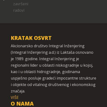
KRATAK OSVRT
Akcionarsko društvo Integral Inženjering
(Integral Inženjering a.d.) iz Laktaša osnovano
je 1989. godine. Integral Inženjering je
regionalni lider u oblasti niskogradnje u kojoj,
kao i u oblasti hidrogradnje, godinama
uspješno posluje gradeći impozantne strukture
i objekte od vitalnog društvenog i ekonomskog
značaja.
VIŠE
O NAMA