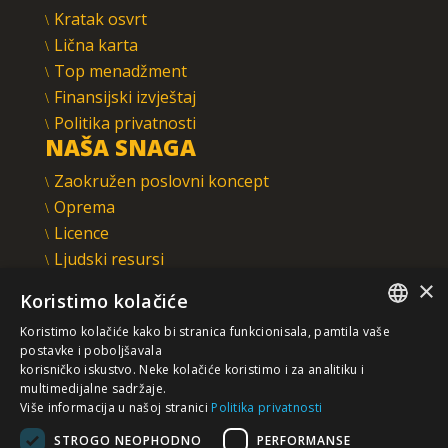
Kratak osvrt
Lična karta
Top menadžment
Finansijski izvještaj
Politika privatnosti
NAŠA SNAGA
Zaokružen poslovni koncept
Oprema
Licence
Ljudski resursi
Integrisani sistem upravljanja
×
Koristimo kolačiće
INTEGRAL INŽENJERING A.D.
Koristimo kolačiće kako bi stranica funkcionisala, pamtila vaše
Omladinska 44, 78250 Laktaši
SERBIAN
postavke i poboljšavala
+387 (0)51 337 401
korisničko iskustvo. Neke kolačiće koristimo i za analitiku i
multimedijalne sadržaje.
/EN/
+387 (0)51 337 491
Više informacija u našoj stranici
Politika privatnosti
iicbl@integragrupa.com
STROGO NEOPHODNO
PERFORMANSE
www.integral.ba