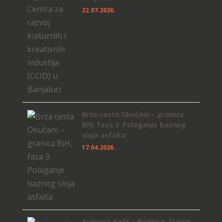
22.07.2026.
Brza cesta Okučani – granica
BiH, faza 3: Polaganje baznog
sloja asfalta
17.04.2026.
Autoput Rača – Bijeljina: Stanje