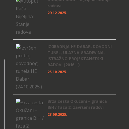
radova
29.12.2025.
IZGRADNJA HE DABAR: DOVODNI
TUNEL, ULAZNA GRAĐEVINA,
ISTRAŽNO PROJEKTANSTSKI
RADOVI (2016 - )
25.10.2025.
Brza cesta Okučani – granica
BiH / faza 2: završeni radovi
23.09.2025.