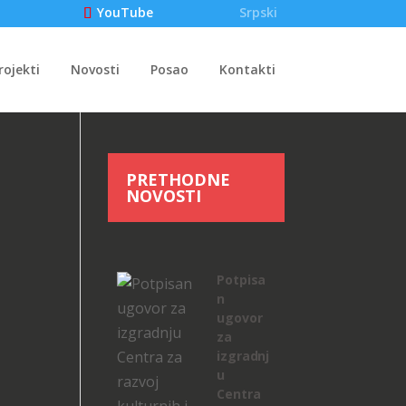
Srpski
YouTube
rojekti
Novosti
Posao
Kontakti
PRETHODNE
NOVOSTI
Potpisa
n
ugovor
za
izgradnj
u
Centra