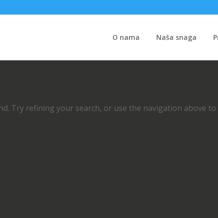
O nama
Naša snaga
P
d. Try refining your search, or use the navigation above to