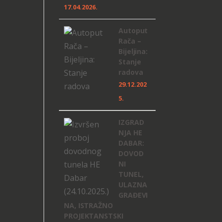
17.04.2026.
Autoput
Rača –
Bijeljina:
Stanje
radova
29.12.202
5.
IZGRAD
NJA HE
DABAR:
DOVOD
NI
TUNEL,
ULAZNA
GRAĐEVI
NA, ISTRAŽNO
PROJEKTANSTSKI