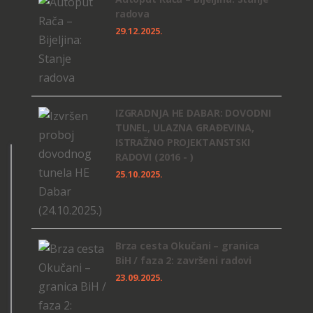
radova
29.12.2025.
IZGRADNJA HE DABAR: DOVODNI
TUNEL, ULAZNA GRAĐEVINA,
ISTRAŽNO PROJEKTANSTSKI
RADOVI (2016 - )
25.10.2025.
Brza cesta Okučani – granica
BiH / faza 2: završeni radovi
23.09.2025.