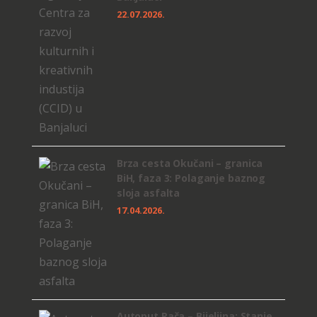
22.07.2026.
Brza cesta Okučani – granica
BiH, faza 3: Polaganje baznog
sloja asfalta
17.04.2026.
Autoput Rača – Bijeljina: Stanje