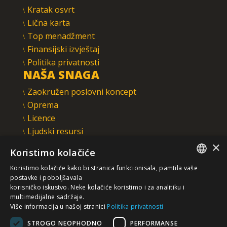
Kratak osvrt
Lična karta
Top menadžment
Finansijski izvještaj
Politika privatnosti
NAŠA SNAGA
Zaokružen poslovni koncept
Oprema
Licence
Ljudski resursi
Integrisani sistem upravljanja
×
Koristimo kolačiće
INTEGRAL INŽENJERING A.D.
Koristimo kolačiće kako bi stranica funkcionisala, pamtila vaše
Omladinska 44, 78250 Laktaši
SERBIAN
postavke i poboljšavala
+387 (0)51 337 401
korisničko iskustvo. Neke kolačiće koristimo i za analitiku i
multimedijalne sadržaje.
/EN/
+387 (0)51 337 491
Više informacija u našoj stranici
Politika privatnosti
iicbl@integragrupa.com
STROGO NEOPHODNO
PERFORMANSE
www.integral.ba