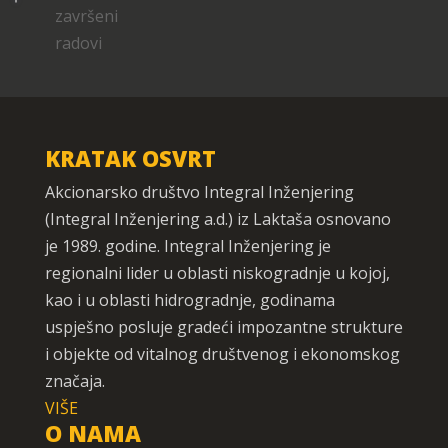
KRATAK OSVRT
Akcionarsko društvo Integral Inženjering
(Integral Inženjering a.d.) iz Laktaša osnovano
je 1989. godine. Integral Inženjering je
regionalni lider u oblasti niskogradnje u kojoj,
kao i u oblasti hidrogradnje, godinama
uspješno posluje gradeći impozantne strukture
i objekte od vitalnog društvenog i ekonomskog
značaja.
VIŠE
O NAMA