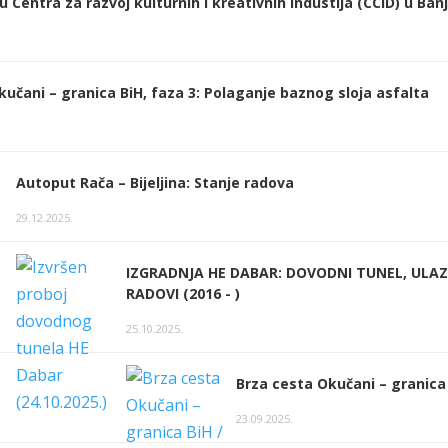
 Centra za razvoj kulturnih i kreativnih industija (CCID) u Banj
kučani – granica BiH, faza 3: Polaganje baznog sloja asfalta
Autoput Rača – Bijeljina: Stanje radova
29.12.2025.
IZGRADNJA HE DABAR: DOVODNI TUNEL, ULA
RADOVI (2016 - )
25.10.2025.
Brza cesta Okučani – granica 
23.09.2025.