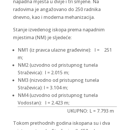
napadna mjesta u dvije i tri smjene. Na
radovima je angažovano do 250 radnika
dnevno, kao i moderna mehanizacija.
Stanje izvedenog iskopa prema napadnim
mjestima (NM) je sljedeće:
NM1 (iz pravca ulazne građevine): l = 251
m;
NM2 (uzvodno od pristupnog tunela
Straževica): l = 2.015 m;
NM3 (nizvodno od pristupnog tunela
Straževica): l = 3.104 m;
NM4 (uzvodno od pristupnog tunela
Vodostan): l = 2.423 m;
UKUPNO: L = 7.793 m
Tokom prethodnih godina iskopana su i dva