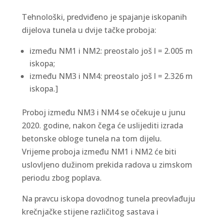
Tehnološki, predviđeno je spajanje iskopanih
dijelova tunela u dvije tačke proboja:
između NM1 i NM2: preostalo još l = 2.005 m
iskopa;
između NM3 i NM4: preostalo još l = 2.326 m
iskopa.]
Proboj između NM3 i NM4 se očekuje u junu
2020. godine, nakon čega će uslijediti izrada
betonske obloge tunela na tom dijelu.
Vrijeme proboja između NM1 i NM2 će biti
uslovljeno dužinom prekida radova u zimskom
periodu zbog poplava.
Na pravcu iskopa dovodnog tunela preovlađuju
krečnjačke stijene različitog sastava i