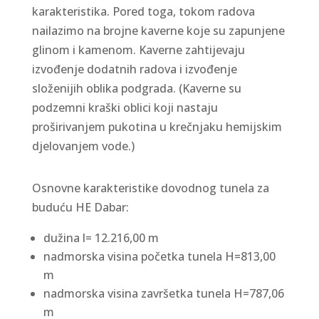
karakteristika. Pored toga, tokom radova
nailazimo na brojne kaverne koje su zapunjene
glinom i kamenom. Kaverne zahtijevaju
izvođenje dodatnih radova i izvođenje
složenijih oblika podgrada. (Kaverne su
podzemni kraški oblici koji nastaju
proširivanjem pukotina u krečnjaku hemijskim
djelovanjem vode.)
Osnovne karakteristike dovodnog tunela za
buduću HE Dabar:
dužina l= 12.216,00 m
nadmorska visina početka tunela H=813,00
m
nadmorska visina završetka tunela H=787,06
m