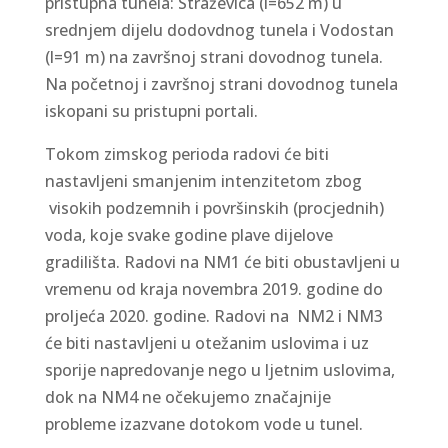
pristupna tunela: Straževica (l=652 m) u
srednjem dijelu dodovdnog tunela i Vodostan
(l=91 m) na završnoj strani dovodnog tunela.
Na početnoj i završnoj strani dovodnog tunela
iskopani su pristupni portali.
Tokom zimskog perioda radovi će biti
nastavljeni smanjenim intenzitetom zbog
visokih podzemnih i površinskih (procjednih)
voda, koje svake godine plave dijelove
gradilišta. Radovi na NM1 će biti obustavljeni u
vremenu od kraja novembra 2019. godine do
proljeća 2020. godine. Radovi na NM2 i NM3
će biti nastavljeni u otežanim uslovima i uz
sporije napredovanje nego u ljetnim uslovima,
dok na NM4 ne očekujemo značajnije
probleme izazvane dotokom vode u tunel.