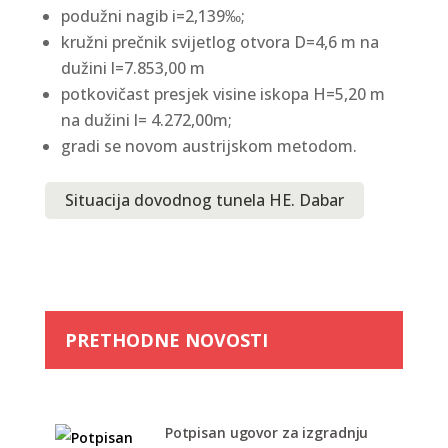
podužni nagib i=2,139‰;
kružni prečnik svijetlog otvora D=4,6 m na
dužini l=7.853,00 m
potkovičast presjek visine iskopa H=5,20 m
na dužini l= 4.272,00m;
gradi se novom austrijskom metodom.
Situacija dovodnog tunela HE. Dabar
PRETHODNE NOVOSTI
Potpisan ugovor za izgradnju