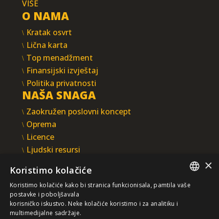
VIŠE
O NAMA
Kratak osvrt
Lična karta
Top menadžment
Finansijski izvještaj
Politika privatnosti
NAŠA SNAGA
Zaokružen poslovni koncept
Oprema
Licence
Ljudski resursi
Integrisani sistem upravljanja
×
Koristimo kolačiće
INTEGRAL INŽENJERING A.D.
Koristimo kolačiće kako bi stranica funkcionisala, pamtila vaše
Omladinska 44, 78250 Laktaši
SERBIAN
postavke i poboljšavala
+387 (0)51 337 401
korisničko iskustvo. Neke kolačiće koristimo i za analitiku i
multimedijalne sadržaje.
/EN/
+387 (0)51 337 491