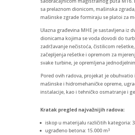
saobraćajnicom magistralnog puta M16. El
sa prelaznom dionicom, mašinska zgrada,
mašinske zgrade formiraju se platoi za mo
Ulazna građevina MHE je sastavljena iz d
dionicama kojima se voda dovodi do turb
zadržavanje nečistoća, čistilicom rešetk
začepljenja rešetke i opremom za mjerenj
svake turbine, je opremljena jednodjelni
Pored ovih radova, projekat je obuhvatio i
mašinske i hidromehaničke opreme, ugrad
instalacije, kao i tehničko osmatranje i g
Kratak pregled najvažnijih radova:
iskop u materijalu različitih kategoria:
ugrađeno betona: 15.000 m
3