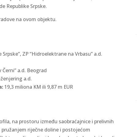
de Republike Srpske.
e radove na ovom objektu.
 Srpske”, ZP “Hidroelektrane na Vrbasu” a.d.
v Černi” a.d. Beograd
nženjering a.d.
a:
19,3 miliona KM ili 9,87 m EUR
fila, na prostoru između saobraćajnice i prelivnih
 sa pružanjem riječne doline i postojećom