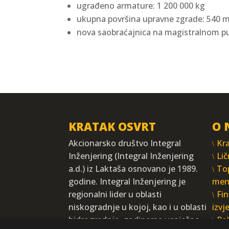
ugrađeno armature: 1 200 000 kg
ukupna površina upravne zgrade: 540 
nova saobraćajnica na magistralnom p
KRATAK OSVRT
O 
Akcionarsko društvo Integral
Kra
Inženjering (Integral Inženjering
Lič
a.d.) iz Laktaša osnovano je 1989.
To
godine. Integral Inženjering je
men
regionalni lider u oblasti
Fin
niskogradnje u kojoj, kao i u oblasti
izvj
hidrogradnje, godinama uspješno
Pol