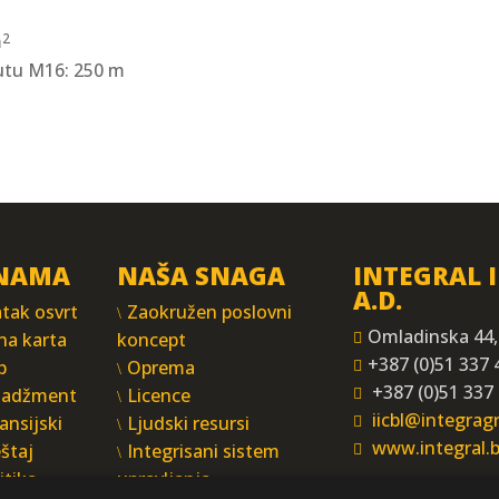
m
2
utu M16: 250 m
NAMA
NAŠA SNAGA
INTEGRAL 
A.D.
tak osvrt
Zaokružen poslovni
Omladinska 44,
na karta
koncept
+387 (0)51 337 
p
Oprema
+387 (0)51 337
adžment
Licence
iicbl@integra
ansijski
Ljudski resursi
www.integral.
eštaj
Integrisani sistem
itika
upravljanja