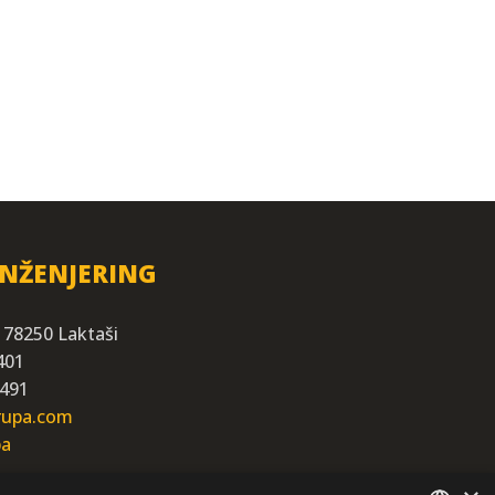
INŽENJERING
 78250 Laktaši
401
 491
grupa.com
ba