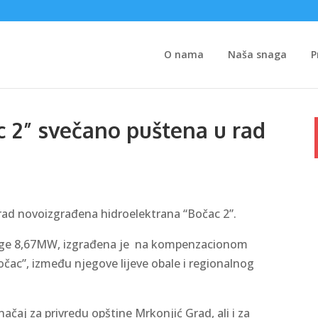
O nama
Naša snaga
P
c 2” svečano puštena u rad
rad novoizgrađena hidroelektrana “Bočac 2”.
snage 8,67MW, izgrađena je na kompenzacionom
čac”, između njegove lijeve obale i regionalnog
ačaj za privredu opštine Mrkonjić Grad, ali i za