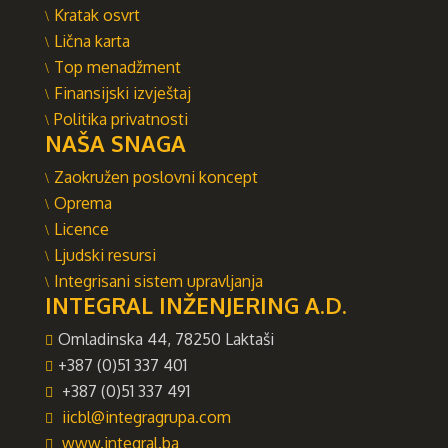
Kratak osvrt
Lična karta
Top menadžment
Finansijski izvještaj
Politika privatnosti
NAŠA SNAGA
Zaokružen poslovni koncept
Oprema
Licence
Ljudski resursi
Integrisani sistem upravljanja
INTEGRAL INŽENJERING A.D.
Omladinska 44, 78250 Laktaši
+387 (0)51 337 401
+387 (0)51 337 491
iicbl@integragrupa.com
www.integral.ba