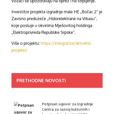
Vozači se upozoravaju na oprez i na strpljenje.
Investitor projekta izgradnje male HE „Bočac 2“ je
Zavisno preduzeće „Hidorelektrane na Vrbasu“,
koje posluje u okvirima Mješovitog holdinga
„Elektroprivreda Republike Srpske“.
Više o projektu:
https://integral.ba/aktuelni-
projekti/
PRETHODNE NOVOSTI
Potpisan ugovor za izgradnju
Centra za razvoj kulturnih i