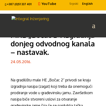
YouTube
Srpski
English
+387 (0)51 337 401
MHE „Bočac 2“: Izgradnja
donjeg odvodnog kanala
– nastavak.
24.05.2016.
Na gradilištu male HE „Bočac 2“ privodi se kraju
izgradnja nasipa (zagat) koji treba da onemogući
prodiranje vode u građevinsku jamu. Završetkom
nasipa biće stvoreni uslovi za otvaranje
građevinske jame čija će se najdublja tačka