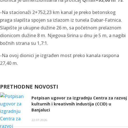
Dionica je dimenzionisana na proticaj
Q
max
=93,00 m
/s
.
-Na stacionaži 2+752,23 km kanal je preko betonskog
praga slapišta spojen sa izlazom iz tunela Dabar-Fatnica.
Slapište je ukupne dužine 26 m, sa početnom prelaznom
dionicom dužine 8 m. Njegova širina u dnu je 5 m, a nagibi
bočnih strana su 1,7:1.
-Na ovoj dionici je izgrađen most preko kanala raspona
27,40 m.
PRETHODNE NOVOSTI
Potpisan ugovor za izgradnju Centra za razvoj
kulturnih i kreativnih industija (CCID) u
Banjaluci
22.07.2026.