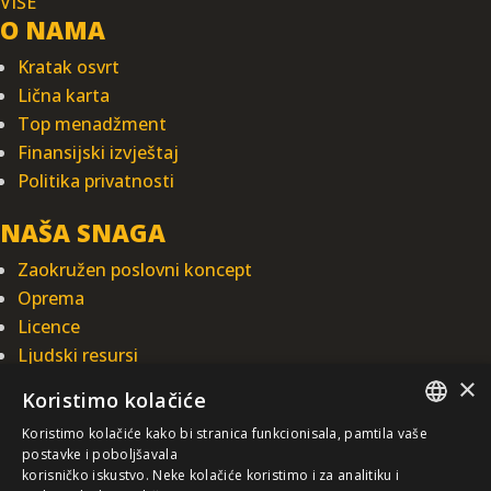
VIŠE
O NAMA
Kratak osvrt
Lična karta
Top menadžment
Finansijski izvještaj
Politika privatnosti
NAŠA SNAGA
Zaokružen poslovni koncept
Oprema
Licence
Ljudski resursi
×
Integrisani sistem upravljanja
Koristimo kolačiće
INTEGRAL INŽENJERING A.D.
Koristimo kolačiće kako bi stranica funkcionisala, pamtila vaše
SERBIAN
postavke i poboljšavala
Omladinska 44, 78250 Laktaši
korisničko iskustvo. Neke kolačiće koristimo i za analitiku i