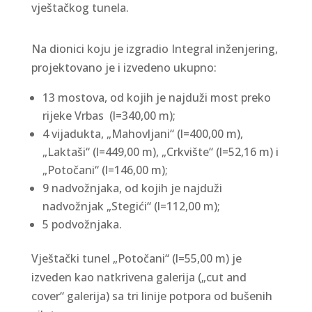
vještačkog tunela.
Na dionici koju je izgradio Integral inženjering,
projektovano je i izvedeno ukupno:
13 mostova, od kojih je najduži most preko
rijeke Vrbas (l=340,00 m);
4 vijadukta, „Mahovljani“ (l=400,00 m),
„Laktaši“ (l=449,00 m), „Crkvište“ (l=52,16 m) i
„Potočani“ (l=146,00 m);
9 nadvožnjaka, od kojih je najduži
nadvožnjak „Stegići“ (l=112,00 m);
5 podvožnjaka.
Vještački tunel „Potočani“ (l=55,00 m) je
izveden kao natkrivena galerija („cut and
cover“ galerija) sa tri linije potpora od bušenih