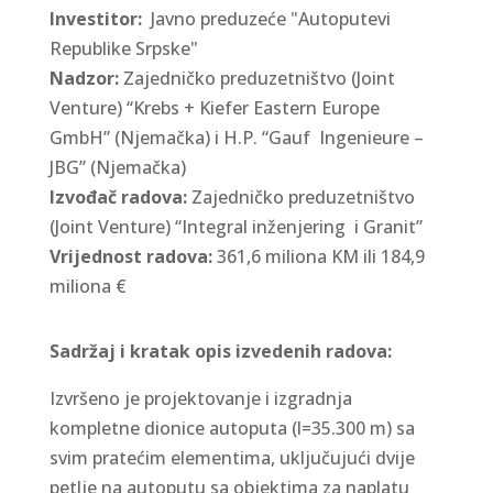
Investitor:
Javno preduzeće "Autoputevi
Republike Srpske"
Nadzor:
Zajedničko preduzetništvo (Joint
Venture) “Krebs + Kiefer Eastern Europe
GmbH” (Njemačka) i H.P. “Gauf Ingenieure –
JBG” (Njemačka)
Izvođač radova:
Zajedničko preduzetništvo
(Joint Venture) “Integral inženjering i Granit”
Vrijednost radova:
361,6 miliona KM ili 184,9
miliona €
Sadržaj i kratak opis izvedenih radova:
Izvršeno je projektovanje i izgradnja
kompletne dionice autoputa (l=35.300 m) sa
svim pratećim elementima, uključujući dvije
petlje na autoputu sa objektima za naplatu