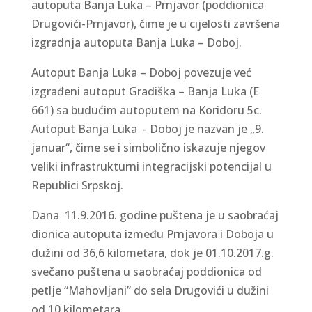
autoputa Banja Luka – Prnjavor (poddionica
Drugovići-Prnjavor), čime je u cijelosti završena
izgradnja autoputa Banja Luka – Doboj.
Autoput Banja Luka – Doboj povezuje već
izgrađeni autoput Gradiška – Banja Luka (E
661) sa budućim autoputem na Koridoru 5c.
Autoput Banja Luka - Doboj je nazvan je „9.
januar“, čime se i simbolično iskazuje njegov
veliki infrastrukturni integracijski potencijal u
Republici Srpskoj.
Dana 11.9.2016. godine puštena je u saobraćaj
dionica autoputa između Prnjavora i Doboja u
dužini od 36,6 kilometara, dok je 01.10.2017.g.
svečano puštena u saobraćaj poddionica od
petlje “Mahovljani” do sela Drugovići u dužini
od 10 kilometara.