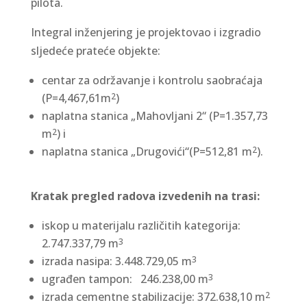
pilota.
Integral inženjering je projektovao i izgradio
sljedeće prateće objekte:
centar za održavanje i kontrolu saobraćaja
(P=4,467,61m
)
2
naplatna stanica „Mahovljani 2“ (P=1.357,73
m
) i
2
naplatna stanica „Drugovići“(P=512,81 m
).
2
Kratak pregled radova izvedenih na trasi:
iskop u materijalu različitih kategorija:
2.747.337,79 m
3
izrada nasipa: 3.448.729,05 m
3
ugrađen tampon: 246.238,00 m
3
izrada cementne stabilizacije: 372.638,10 m
2