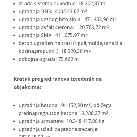
izrada sistema odvodnje: 38.202,87 m
ugradnja BNS: 400.543,67 m
2
ugradnja veznog bito sloja: 471.433,90 m
2
ugradnja asfalt-betona: 120.769,72 m
2
ugradnja SMA: 411.675,97 m
2
beton ugrađen na trasi (rigoli,mulde,sanacija
kosina,propusti..): 18.520,30 m
2
odbojna ograda: 75.662 m
Kratak pregled radova izvedenih na
objektima:
ugradnja betona: 94.152,90 m
, od čega
3
prednapregnutog betona 19.286,27 m
3
ugradnja armature: 10.348.417,80 kg
ugradnja užadi za prednaprezanje: