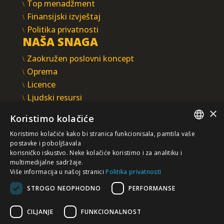
Top menadžment
Finansijski izvještaj
Politika privatnosti
NAŠA SNAGA
Zaokružen poslovni koncept
Oprema
Licence
Ljudski resursi
Integrisani sistem upravljanja
×
Koristimo kolačiće
INTEGRAL INŽENJERING A.D.
Koristimo kolačiće kako bi stranica funkcionisala, pamtila vaše
Omladinska 44, 78250 Laktaši
SERBIAN
postavke i poboljšavala
+387 (0)51 337 401
korisničko iskustvo. Neke kolačiće koristimo i za analitiku i
multimedijalne sadržaje.
/EN/
+387 (0)51 337 491
Više informacija u našoj stranici
Politika privatnosti
iicbl@integragrupa.com
STROGO NEOPHODNO
PERFORMANSE
www.integral.ba
CILJANJE
FUNKCIONALNOST
Sadržaj ovog sajta služi za istovremeno informisanje
poslovne, stručne i opšte javnosti.