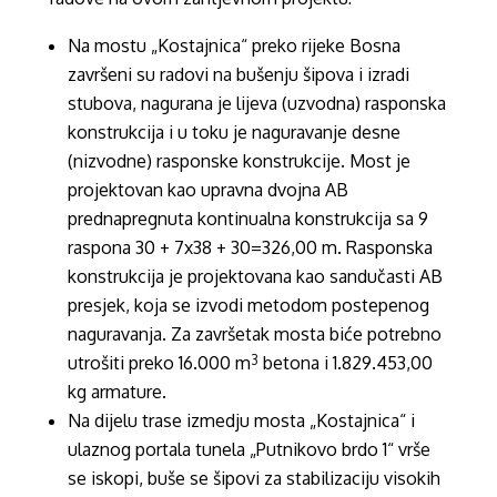
Na mostu „Kostajnica“ preko rijeke Bosna
završeni su radovi na bušenju šipova i izradi
stubova, nagurana je lijeva (uzvodna) rasponska
konstrukcija i u toku je naguravanje desne
(nizvodne) rasponske konstrukcije. Most je
projektovan kao upravna dvojna AB
prednapregnuta kontinualna konstrukcija sa 9
raspona 30 + 7x38 + 30=326,00 m. Rasponska
konstrukcija je projektovana kao sandučasti AB
presjek, koja se izvodi metodom postepenog
naguravanja. Za završetak mosta biće potrebno
utrošiti preko 16.000 m
betona i 1.829.453,00
3
kg armature.
Na dijelu trase izmedju mosta „Kostajnica“ i
ulaznog portala tunela „Putnikovo brdo 1“ vrše
se iskopi, buše se šipovi za stabilizaciju visokih