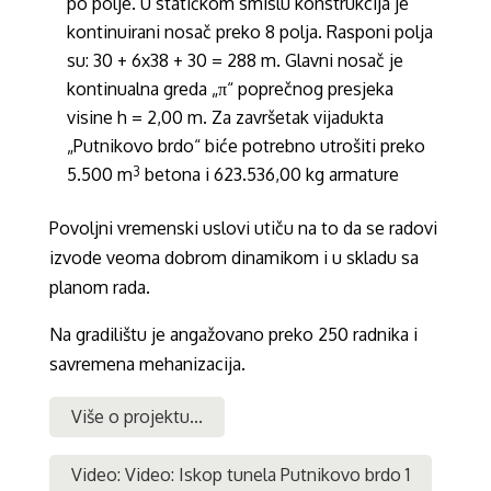
po polje. U statičkom smislu konstrukcija je
kontinuirani nosač preko 8 polja. Rasponi polja
su: 30 + 6x38 + 30 = 288 m. Glavni nosač je
kontinualna greda „π“ poprečnog presjeka
visine h = 2,00 m. Za završetak vijadukta
„Putnikovo brdo“ biće potrebno utrošiti preko
5.500 m
betona i 623.536,00 kg armature
3
Povoljni vremenski uslovi utiču na to da se radovi
izvode veoma dobrom dinamikom i u skladu sa
planom rada.
Na gradilištu je angažovano preko 250 radnika i
savremena mehanizacija.
Više o projektu...
Video: Video: Iskop tunela Putnikovo brdo 1