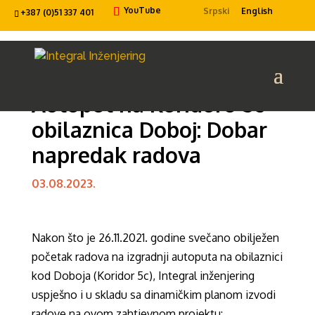
YouTube
Srpski
English
+387 (0)51 337 401
Autoput na Koridoru 5c –
obilaznica Doboj: Dobar
napredak radova
03.08.2023.
Nakon što je 26.11.2021. godine svečano obilježen
početak radova na izgradnji autoputa na obilaznici
kod Doboja (Koridor 5c), Integral inženjering
uspješno i u skladu sa dinamičkim planom izvodi
radove na ovom zahtjevnom projektu: