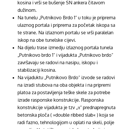
kosina i vrši se bušenje SN ankera čitavom
dužinom.
Na tunelu „Putnikovo Brdo 1“ u toku je priprema
ulaznog portala i priprema za početak iskopa sa
te strane. Na izlaznom portalu se vrši paralelan
iskop na obe tunelske cijevi.
Na dijelu trase izmedju izlaznog portala tunela
„Putnikovo brdo 1“ i vijadukta „Putnikovo brdo“
završavaju se radovi na nasipu, iskopu i
stabilizaciji kosina.
Na vijaduktu „Putnikovo Brdo“ izvode se radovi
na izradi stubova na oba objekta i na pripremi
platoa za postavljenja teške skele za potrebe
izrade rasponske konstrukcije. Rasponska
konstrukcije vijadukta je tzv „π“ prednapregnuta
betonska ploča ( »double ribbed slab« ) koja se
radi fazno, tehnologijom u oplati na skeli, polje