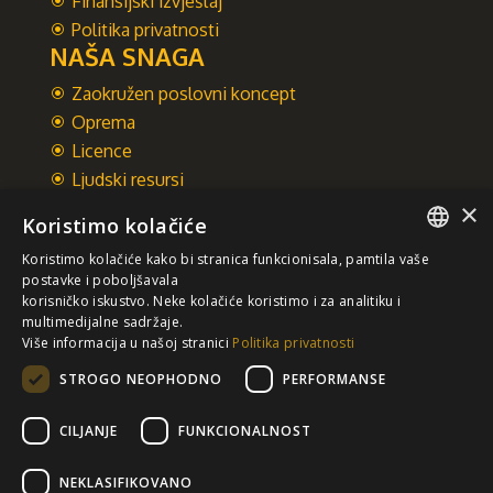
Finansijski izvještaj
Politika privatnosti
NAŠA SNAGA
Zaokružen poslovni koncept
Oprema
Licence
Ljudski resursi
×
Integrisani sistem upravljanja
Koristimo kolačiće
INTEGRAL INŽENJERING A.D.
Koristimo kolačiće kako bi stranica funkcionisala, pamtila vaše
Omladinska 44, 78250 Laktaši
SERBIAN
postavke i poboljšavala
+387 (0)51 337 401
korisničko iskustvo. Neke kolačiće koristimo i za analitiku i
multimedijalne sadržaje.
/EN/
+387 (0)51 337 491
Više informacija u našoj stranici
Politika privatnosti
iicbl@integragrupa.com
STROGO NEOPHODNO
PERFORMANSE
www.integral.ba
CILJANJE
FUNKCIONALNOST
Sadržaj ovog sajta služi za istovremeno informisanje poslovne,
stručne i opšte javnosti.
Ne preuzimamo odgovornost za aktualnost, tačnost, potpunost i
NEKLASIFIKOVANO
kvalitetu predočenih informacija.