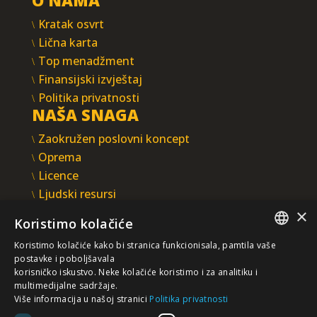
O NAMA
Kratak osvrt
Lična karta
Top menadžment
Finansijski izvještaj
Politika privatnosti
NAŠA SNAGA
Zaokružen poslovni koncept
Oprema
Licence
Ljudski resursi
Integrisani sistem upravljanja
×
Koristimo kolačiće
INTEGRAL INŽENJERING A.D.
Koristimo kolačiće kako bi stranica funkcionisala, pamtila vaše
Omladinska 44, 78250 Laktaši
SERBIAN
postavke i poboljšavala
+387 (0)51 337 401
korisničko iskustvo. Neke kolačiće koristimo i za analitiku i
multimedijalne sadržaje.
/EN/
+387 (0)51 337 491
Više informacija u našoj stranici
Politika privatnosti
iicbl@integragrupa.com