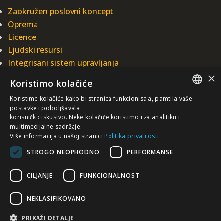
Zaokružen poslovni koncept
Oprema
Licence
Ljudski resursi
Integrisani sistem upravljanja
×
Koristimo kolačiće
INTEGRAL INŽENJERING A.D.
Koristimo kolačiće kako bi stranica funkcionisala, pamtila vaše
Omladinska 44, 78250 Laktaši
SERBIAN
postavke i poboljšavala
+387 (0)51 337 401
korisničko iskustvo. Neke kolačiće koristimo i za analitiku i
multimedijalne sadržaje.
+387 (0)51 337 491
/EN/
Više informacija u našoj stranici
Politika privatnosti
iicbl@integragrupa.com
STROGO NEOPHODNO
PERFORMANSE
www.integral.ba
Sadržaj ovog sajta služi za istovremeno informisanje poslovne, stručne i
CILJANJE
FUNKCIONALNOST
opšte javnosti.
Ne preuzimamo odgovornost za aktualnost, tačnost, potpunost i kvalitetu
predočenih informacija.
NEKLASIFIKOVANO
Prihvatate da dobrovoljno pristupate sajtu i da ste isključivo i lično odgovorni
za vaše izbore, akcije i rezultate – sada i u budućnosti
PRIKAŽI DETALJE