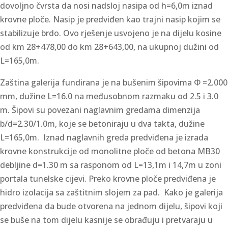
dovoljno čvrsta da nosi nadsloj nasipa od h=6,0m iznad
krovne ploče. Nasip je predviđen kao trajni nasip kojim se
stabilizuje brdo. Ovo rješenje usvojeno je na dijelu kosine
od km 28+478,00 do km 28+643,00, na ukupnoj dužini od
L=165,0m.
Zaština galerija fundirana je na bušenim šipovima Ф =2.000
mm, dužine L=16.0 na međusobnom razmaku od 2.5 i 3.0
m. Šipovi su povezani naglavnim gredama dimenzija
b/d=2.30/1.0m, koje se betoniraju u dva takta, dužine
L=165,0m. Iznad naglavnih greda predviđena je izrada
krovne konstrukcije od monolitne ploče od betona MB30
debljine d=1.30 m sa rasponom od L=13,1m i 14,7m u zoni
portala tunelske cijevi. Preko krovne ploče predviđena je
hidro izolacija sa zaštitnim slojem za pad. Kako je galerija
predviđena da bude otvorena na jednom dijelu, šipovi koji
se buše na tom dijelu kasnije se obrađuju i pretvaraju u